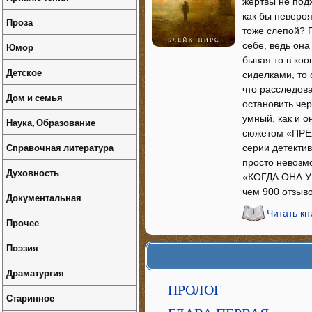
жертвы не подх
как бы невероя
Проза
тоже слепой? 
себе, ведь она
Юмор
бывая то в коо
Детское
сиделками, то 
что расследов
Дом и семья
остановить че
умный, как и 
Наука, Образование
сюжетом «ПРЕ
Справочная литература
серии детекти
просто невозм
Духовность
«КОГДА ОНА УШ
чем 900 отзыв
Документальная
Читать кн
Прочее
Поэзия
Драматургия
ПРОЛОГ
Старинное