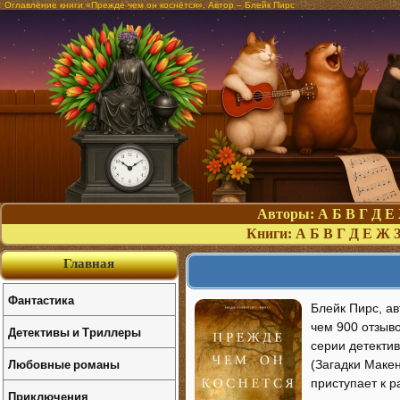
Оглавление книги «Прежде чем он коснётся». Автор – Блейк Пирс
Авторы:
А
Б
В
Г
Д
Е
Книги:
А
Б
В
Г
Д
Е
Ж
Главная
Фантастика
Блейк Пирс, а
чем 900 отзыво
Детективы и Триллеры
серии детект
Любовные романы
(Загадки Маке
приступает к р
Приключения