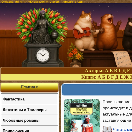
Оглавление книги «Клонк-клонк». Автор – Уильям Голдинг
Авторы:
А
Б
В
Г
Д
Е
Книги:
А
Б
В
Г
Д
Е
Ж
Главная
Фантастика
Произведение в
происходит в 
Детективы и Триллеры
актуальные дл
Любовные романы
заставляющие 
Читать кн
Приключения