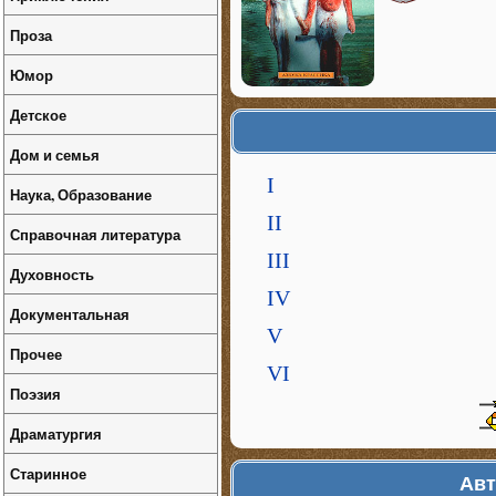
Проза
Юмор
Детское
Дом и семья
I
Наука, Образование
II
Справочная литература
III
Духовность
IV
Документальная
V
Прочее
VI
Поэзия
Драматургия
Старинное
Авт