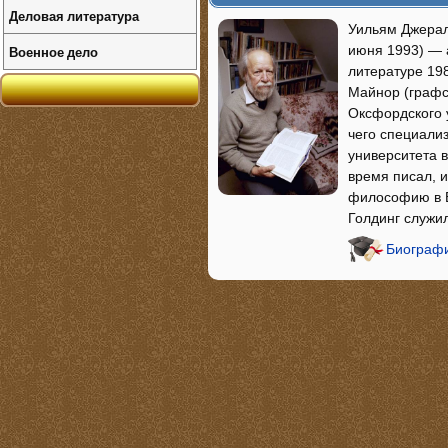
Деловая литература
Уильям Джералд
Военное дело
июня 1993) — 
литературе 19
Майнор (графс
Оксфордского у
чего специали
университета 
время писал, и
философию в Б
Голдинг служи
Биографи