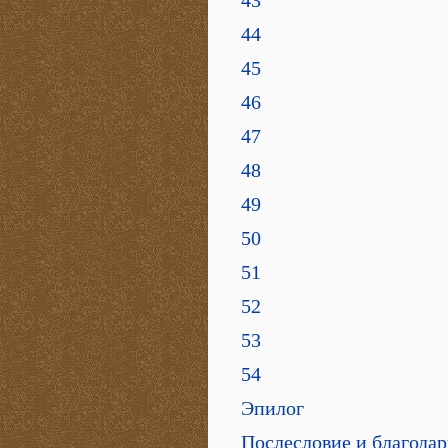
43
44
45
46
47
48
49
50
51
52
53
54
Эпилог
Послесловие и благода