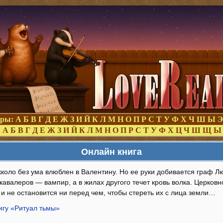
оры:
А
Б
В
Г
Д
Е
Ж
З
И
Й
К
Л
М
Н
О
П
Р
С
Т
У
Ф
Х
Ч
Ш
Ы
Э
:
А
Б
В
Г
Д
Е
Ж
З
И
Й
К
Л
М
Н
О
П
Р
С
Т
У
Ф
Х
Ц
Ч
Ш
Щ
Ы
Онлайн книга
коло без ума влюблен в Валентину. Но ее руки добивается граф Л
 кавалеров — вампир, а в жилах другого течет кровь волка. Церковн
и не остановится ни перед чем, чтобы стереть их с лица земли…
игу «Ритуал тьмы»