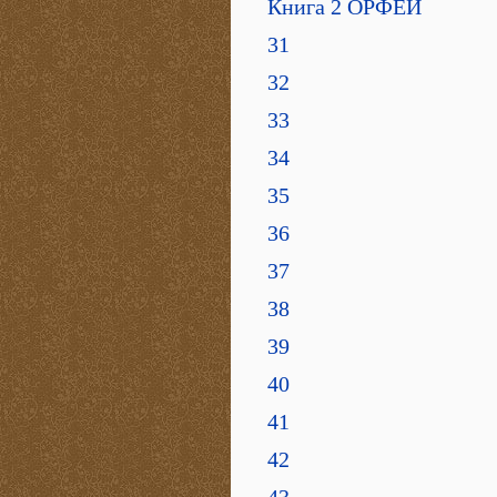
Книга 2 ОРФЕЙ
31
32
33
34
35
36
37
38
39
40
41
42