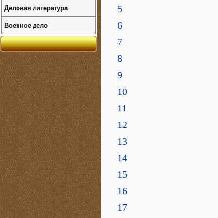
Деловая литература
5
6
Военное дело
7
8
9
10
11
12
13
14
15
16
17