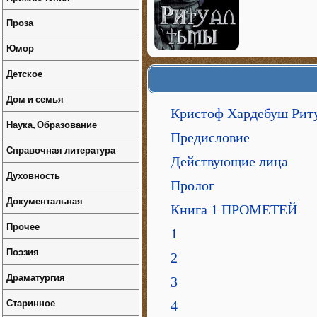
Проза
Юмор
Детское
Дом и семья
Кристоф Хардебуш Рит
Наука, Образование
Предисловие
Справочная литература
Действующие лица
Духовность
Пролог
Документальная
Книга 1 ПРОМЕТЕЙ
Прочее
1
Поэзия
2
Драматургия
3
Старинное
4