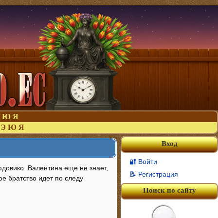
Ю
Я
Э
Ю
Я
Вход
🔐 Войти
юдовико. Валентина еще не знает,
📝 Регистрация
ое братство идет по следу
Поиск по сайту