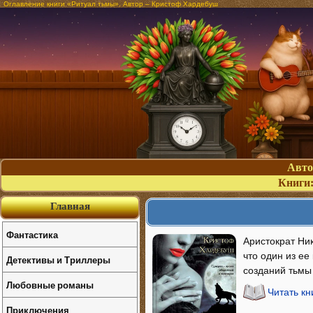
Оглавление книги «Ритуал тьмы». Автор – Кристоф Хардебуш
Авт
Книги
Главная
Фантастика
Аристократ Ник
что один из ее
Детективы и Триллеры
созданий тьмы 
Любовные романы
Читать кн
Приключения