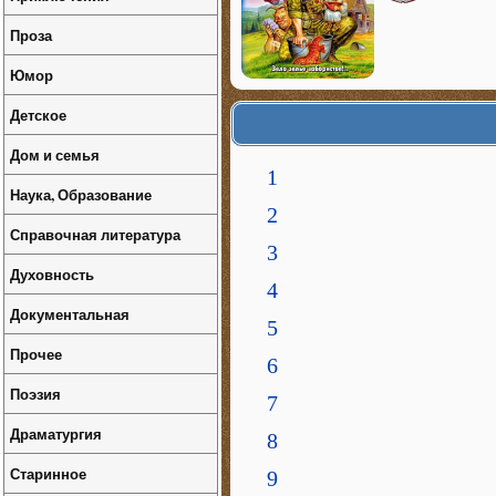
Проза
Юмор
Детское
Дом и семья
1
Наука, Образование
2
Справочная литература
3
Духовность
4
Документальная
5
Прочее
6
Поэзия
7
Драматургия
8
Старинное
9