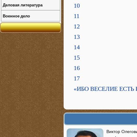
Деловая литература
10
11
Военное дело
12
13
14
15
16
17
«ИБО ВЕСЕЛИЕ ЕСТЬ
Виктор Олегови