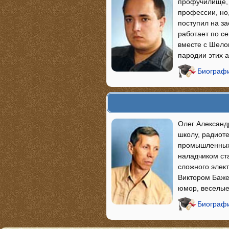
профучилище, и
профессии, но,
поступил на з
работает по се
вместе с Шело
пародии этих 
Биографи
Олег Александр
школу, радиот
промышленных 
наладчиком ст
сложного элек
Виктором Баже
юмор, веселые
Биографи