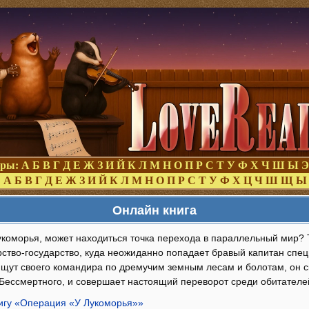
оры:
А
Б
В
Г
Д
Е
Ж
З
И
Й
К
Л
М
Н
О
П
Р
С
Т
У
Ф
Х
Ч
Ш
Ы
Э
:
А
Б
В
Г
Д
Е
Ж
З
И
Й
К
Л
М
Н
О
П
Р
С
Т
У
Ф
Х
Ц
Ч
Ш
Щ
Ы
Онлайн книга
 Лукоморья, может находиться точка перехода в параллельный мир?
рство-государство, куда неожиданно попадает бравый капитан спец
щут своего командира по дремучим земным лесам и болотам, он с
Бессмертного, и совершает настоящий переворот среди обитателей
нигу «Операция «У Лукоморья»»