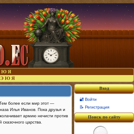
Ю
Я
Э
Ю
Я
Вход
🔐 Войти
 Тем более если мир этот —
📝 Регистрация
наза Илья Иванов. Пока друзья и
колачивает армию нечисти против
Поиск по сайту
 сказочного царства.