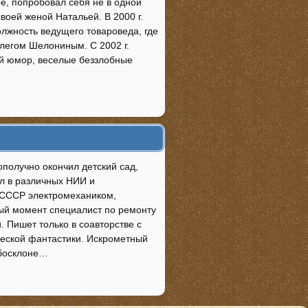
ре, попробовал себя не в одной
своей женой Натальей. В 2000 г.
лжность ведущего товароведа, где
Олегом Шелониным. С 2002 г.
й юмор, веселые беззлобные
ополучно окончил детский сад,
ал в различных НИИ и
 СССР электромехаником,
ный момент специалист по ремонту
 Пишет только в соавторстве с
ческой фантастики. Искрометный
ебосклоне…