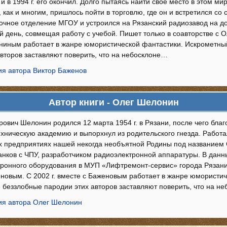
 в 1994 г. его окончил. Долго пытаясь найти свое место в этом ми
 как и многим, пришлось пойти в торговлю, где он и встретился со 
аочное отделение МГОУ и устроился на Рязанский радиозавод на до
й день, совмещая работу с учебой. Пишет только в соавторстве с 
ниным работает в жанре юмористической фантастики. Искрометны
авторов заставляют поверить, что на небосклоне…
я автора Виктор Баженов
Автор книги - Олег Шелонин
ович Шелонин родился 12 марта 1954 г. в Рязани, после чего благ
ехническую академию и выпорхнул из родительского гнезда. Работ
предприятиях нашей некогда необъятной Родины под названием
анков с ЧПУ, разработчиком радиоэлектронной аппаратуры. В дан
тронного оборудования в МУП «Лифтремонт-сервис» города Рязани.
новым. С 2002 г. вместе с Баженовым работает в жанре юмористи
 беззлобные пародии этих авторов заставляют поверить, что на н
я автора Олег Шелонин