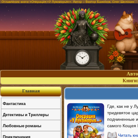
Оглавление книги «Операция «У Лукоморья»». Автор – Виктор Баженов, Олег Шелонин
Авт
Книги
Главная
Фантастика
Где, как не у
тридевятое ца
Детективы и Триллеры
подчиненные и
Любовные романы
самого Кощея 
Читать к
Приключения