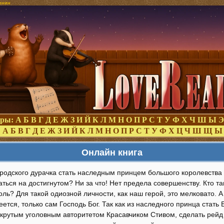
онин
оры:
А
Б
В
Г
Д
Е
Ж
З
И
Й
К
Л
М
Н
О
П
Р
С
Т
У
Ф
Х
Ч
Ш
Ы
Э
:
А
Б
В
Г
Д
Е
Ж
З
И
Й
К
Л
М
Н
О
П
Р
С
Т
У
Ф
Х
Ц
Ч
Ш
Щ
Ы
Онлайн книга
ородского дурачка стать наследным принцем большого королевства
ться на достигнутом? Ни за что! Нет предела совершенству. Кто т
ль? Для такой одиозной личности, как наш герой, это мелковато. 
ется, только сам Господь Бог. Так как из наследного принца стать
 крутым уголовным авторитетом Красавчиком Стивом, сделать рейд 