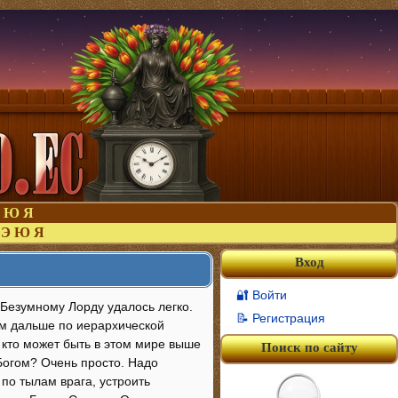
Ю
Я
Э
Ю
Я
Вход
🔐 Войти
 Безумному Лорду удалось легко.
📝 Регистрация
ам дальше по иерархической
А кто может быть в этом мире выше
Поиск по сайту
 Богом? Очень просто. Надо
по тылам врага, устроить