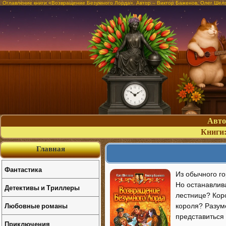
Оглавление книги «Возвращение Безумного Лорда». Автор – Виктор Баженов, Олег Шел
Авт
Книги
Главная
Фантастика
Из обычного г
Но останавлива
Детективы и Триллеры
лестнице? Коро
Любовные романы
короля? Разуме
представиться
Приключения