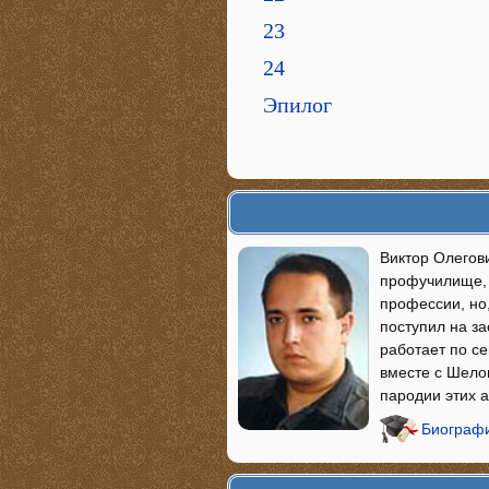
23
24
Эпилог
Виктор Олегови
профучилище, и
профессии, но,
поступил на з
работает по се
вместе с Шело
пародии этих 
Биографи