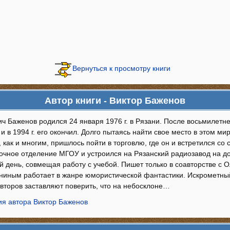
Вернуться к просмотру книги
Автор книги - Виктор Баженов
ч Баженов родился 24 января 1976 г. в Рязани. После восьмилетней
 в 1994 г. его окончил. Долго пытаясь найти свое место в этом ми
 как и многим, пришлось пойти в торговлю, где он и встретился со 
аочное отделение МГОУ и устроился на Рязанский радиозавод на до
й день, совмещая работу с учебой. Пишет только в соавторстве с 
ниным работает в жанре юмористической фантастики. Искрометны
авторов заставляют поверить, что на небосклоне…
я автора Виктор Баженов