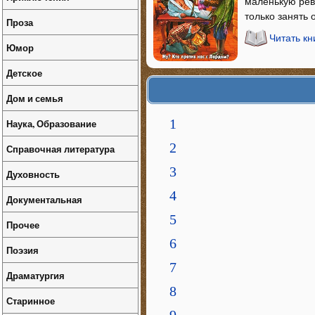
маленькую рев
только занять
Проза
Читать к
Юмор
Детское
Дом и семья
1
Наука, Образование
2
Справочная литература
3
Духовность
4
Документальная
5
Прочее
6
Поэзия
7
Драматургия
8
Старинное