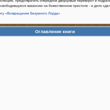
олюцию, предотвратить очередной дворцовый переворот и подрать
 освободившуюся вакансию на божественном престоле - и дело сде
нигу «Возвращение Безумного Лорда»
Оглавление книги