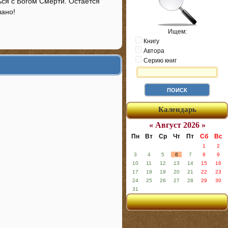
ся с Богом Смерти. Остается
лано!
Ищем:
Книгу
Автора
Серию книг
Календарь
« Август 2026 »
Пн
Вт
Ср
Чт
Пт
Сб
Вс
1
2
3
4
5
6
7
8
9
10
11
12
13
14
15
16
17
18
19
20
21
22
23
24
25
26
27
28
29
30
31