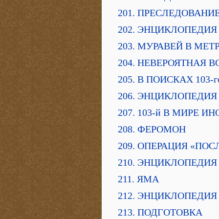
201. ПРЕСЛЕДОВАНИ
202. ЭНЦИКЛОПЕДИЯ
203. МУРАВЕЙ В МЕТ
204. НЕВЕРОЯТНАЯ В
205. В ПОИСКАХ 103-г
206. ЭНЦИКЛОПЕДИЯ
207. 103-й В МИРЕ И
208. ФЕРОМОН
209. ОПЕРАЦИЯ «ПО
210. ЭНЦИКЛОПЕДИЯ
211. ЯМА
212. ЭНЦИКЛОПЕДИЯ
213. ПОДГОТОВКА