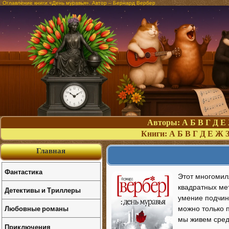
Оглавление книги «День муравья». Автор – Бернард Вербер
Авторы:
А
Б
В
Г
Д
Е
Книги:
А
Б
В
Г
Д
Е
Ж
Главная
Фантастика
Этот многомил
квадратных ме
Детективы и Триллеры
умение подчин
Любовные романы
можно только п
мы живем сред
Приключения