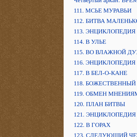
Четвертый аркан: В
111. МСЬЕ МУРАВЬИ
112. БИТВА МАЛЕНЬ
113. ЭНЦИКЛОПЕДИЯ
114. В УЛЬЕ
115. ВО ВЛАЖНОЙ Д
116. ЭНЦИКЛОПЕДИЯ
117. В БЕЛ-О-КАНЕ
118. БОЖЕСТВЕННЫЙ
119. ОБМЕН МНЕНИЯ
120. ПЛАН БИТВЫ
121. ЭНЦИКЛОПЕДИЯ
122. В ГОРАХ
123. СЛЕДУЮЩИЙ ЧЕ