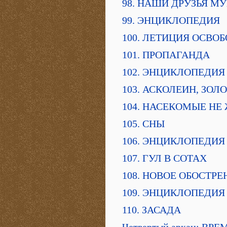
98. НАШИ ДРУЗЬЯ М
99. ЭНЦИКЛОПЕДИЯ
100. ЛЕТИЦИЯ ОСВО
101. ПРОПАГАНДА
102. ЭНЦИКЛОПЕДИЯ
103. АСКОЛЕИН, ЗОЛ
104. НАСЕКОМЫЕ НЕ
105. СНЫ
106. ЭНЦИКЛОПЕДИЯ
107. ГУЛ В СОТАХ
108. НОВОЕ ОБОСТРЕ
109. ЭНЦИКЛОПЕДИЯ
110. ЗАСАДА