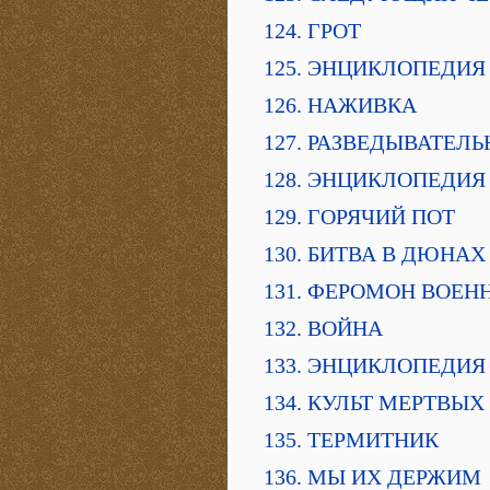
124. ГРОТ
125. ЭНЦИКЛОПЕДИЯ
126. НАЖИВКА
127. РАЗВЕДЫВАТЕЛ
128. ЭНЦИКЛОПЕДИЯ
129. ГОРЯЧИЙ ПОТ
130. БИТВА В ДЮНАХ
131. ФЕРОМОН ВОЕН
132. ВОЙНА
133. ЭНЦИКЛОПЕДИЯ
134. КУЛЬТ МЕРТВЫХ
135. ТЕРМИТНИК
136. МЫ ИХ ДЕРЖИМ