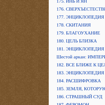
175. ИНЬ И ЯН
176. СВЕРХЪЕСТЕСТ
177. ЭНЦИКЛОПЕДИЯ
178. СКИТАНИЯ
179. БЛАГОУХАНИЕ
180. ЦЕЛЬ БЛИЗКА
181. ЭНЦИКЛОПЕДИЯ
Шестой аркан: ИМПЕ
182. ВСЕ БЛИЖЕ К Ц
183. ЭНЦИКЛОПЕДИЯ
184. РАСШИФРОВКА
185. ЗЕМЛЯ, КОТОР
186. СТРАШНЫЙ СУД
187. ФЕРОМОН