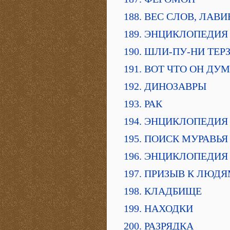
188. ВЕС СЛОВ, ЛАВ
189. ЭНЦИКЛОПЕДИЯ
190. ШЛИ-ПУ-НИ ТЕР
191. ВОТ ЧТО ОН ДУ
192. ДИНОЗАВРЫ
193. РАК
194. ЭНЦИКЛОПЕДИЯ
195. ПОИСК МУРАВЬ
196. ЭНЦИКЛОПЕДИЯ
197. ПРИЗЫВ К ЛЮД
198. КЛАДБИЩЕ
199. НАХОДКИ
200. РАЗРЯДКА