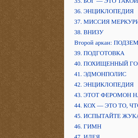
35. БОГ — ЭТО ТАКО
36. ЭНЦИКЛОПЕДИЯ
37. МИССИЯ МЕРКУР
38. ВНИЗУ
Второй аркан: ПОДЗ
39. ПОДГОТОВКА
40. ПОХИЩЕННЫЙ Г
41. ЭДМОНПОЛИС
42. ЭНЦИКЛОПЕДИЯ
43. ЭТОТ ФЕРОМОН Н
44. КОХ — ЭТО ТО, 
45. ИСПЫТАЙТЕ ЖУК
46. ГИМН
47. ИДЕЯ