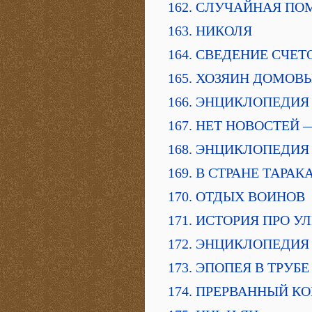
162. СЛУЧАЙНАЯ ПО
163. НИКОЛЯ
164. СВЕДЕНИЕ СЧЕТ
165. ХОЗЯИН ДОМОВ
166. ЭНЦИКЛОПЕДИЯ
167. НЕТ НОВОСТЕЙ
168. ЭНЦИКЛОПЕДИЯ
169. В СТРАНЕ ТАРА
170. ОТДЫХ ВОИНОВ
171. ИСТОРИЯ ПРО У
172. ЭНЦИКЛОПЕДИЯ
173. ЭПОПЕЯ В ТРУБЕ
174. ПРЕРВАННЫЙ К