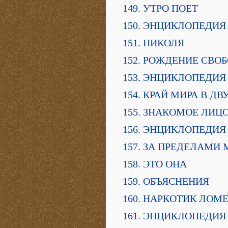
149. УТРО ПОЕТ
150. ЭНЦИКЛОПЕДИЯ
151. НИКОЛЯ
152. РОЖДЕНИЕ СВО
153. ЭНЦИКЛОПЕДИЯ
154. КРАЙ МИРА В Д
155. ЗНАКОМОЕ ЛИЦ
156. ЭНЦИКЛОПЕДИЯ
157. ЗА ПРЕДЕЛАМИ 
158. ЭТО ОНА
159. ОБЪЯСНЕНИЯ
160. НАРКОТИК ЛОМ
161. ЭНЦИКЛОПЕДИЯ