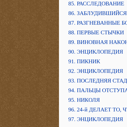
85. РАССЛЕДОВАНИЕ
86. ЗАБЛУДИВШИЙСЯ
87. РАЗГНЕВАННЫЕ Б
88. ПЕРВЫЕ СТЫЧКИ
89. ВИНОВНАЯ НАКО
90. ЭНЦИКЛОПЕДИЯ
91. ПИКНИК
92. ЭНЦИКЛОПЕДИЯ
93. ПОСЛЕДНЯЯ СТА
94. ПАЛЬЦЫ ОТСТУ
95. НИКОЛЯ
96. 24-й ДЕЛАЕТ ТО,
97. ЭНЦИКЛОПЕДИЯ