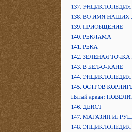
137. ЭНЦИКЛОПЕДИЯ
138. ВО ИМЯ НАШИХ
139. ПРИОБЩЕНИЕ
140. РЕКЛАМА
141. РЕКА
142. ЗЕЛЕНАЯ ТОЧКА
143. В БЕЛ-О-КАНЕ
144. ЭНЦИКЛОПЕДИЯ
145. ОСТРОВ КОРНИГ
Пятый аркан: ПОВЕЛ
146. ДЕИСТ
147. МАГАЗИН ИГРУ
148. ЭНЦИКЛОПЕДИЯ