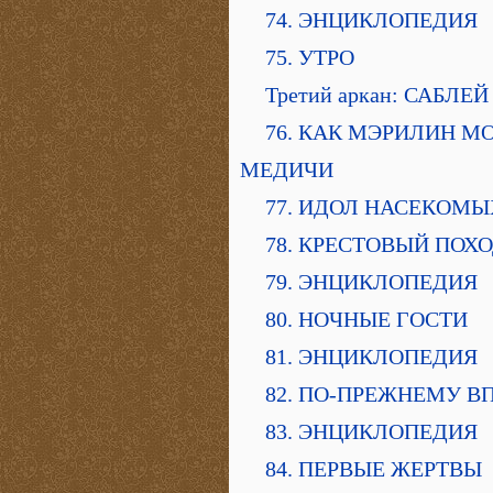
74. ЭНЦИКЛОПЕДИЯ
75. УТРО
Третий аркан: САБЛ
76. КАК МЭРИЛИН М
МЕДИЧИ
77. ИДОЛ НАСЕКОМЫ
78. КРЕСТОВЫЙ ПОХ
79. ЭНЦИКЛОПЕДИЯ
80. НОЧНЫЕ ГОСТИ
81. ЭНЦИКЛОПЕДИЯ
82. ПО-ПРЕЖНЕМУ В
83. ЭНЦИКЛОПЕДИЯ
84. ПЕРВЫЕ ЖЕРТВЫ