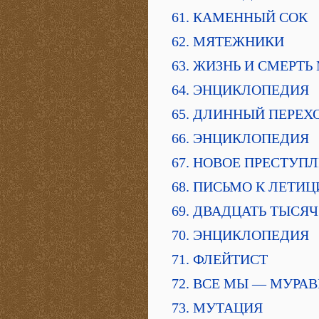
61. КАМЕННЫЙ СОК
62. МЯТЕЖНИКИ
63. ЖИЗНЬ И СМЕРТ
64. ЭНЦИКЛОПЕДИЯ
65. ДЛИННЫЙ ПЕРЕХ
66. ЭНЦИКЛОПЕДИЯ
67. НОВОЕ ПРЕСТУП
68. ПИСЬМО К ЛЕТИЦ
69. ДВАДЦАТЬ ТЫСЯЧ
70. ЭНЦИКЛОПЕДИЯ
71. ФЛЕЙТИСТ
72. ВСЕ МЫ — МУРАВ
73. МУТАЦИЯ