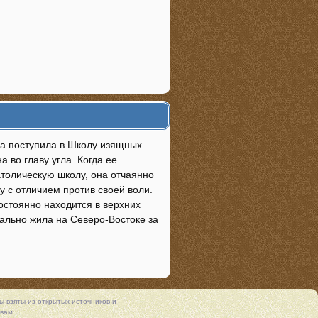
на поступила в Школу изящных
 во главу угла. Когда ее
атолическую школу, она отчаянно
у с отличием против своей воли.
постоянно находится в верхних
ально жила на Северо-Востоке за
 взяты из открытых источников и
вам.