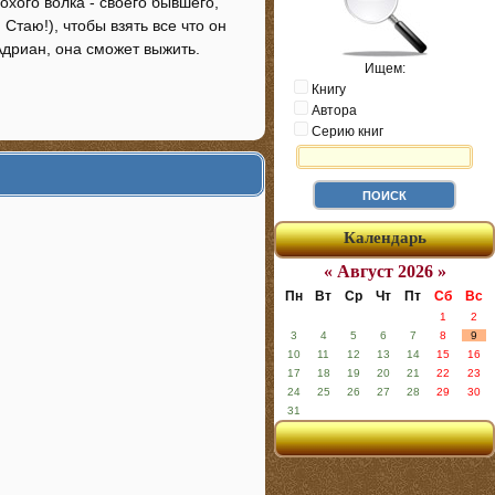
охого волка - своего бывшего,
Стаю!), чтобы взять все что он
 Адриан, она сможет выжить.
Ищем:
Книгу
Автора
Серию книг
Календарь
« Август 2026 »
Пн
Вт
Ср
Чт
Пт
Сб
Вс
1
2
3
4
5
6
7
8
9
10
11
12
13
14
15
16
17
18
19
20
21
22
23
24
25
26
27
28
29
30
31