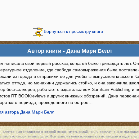
Вернуться к просмотру книги
Автор книги - Дана Мари Белл
л написала свой первый рассказ, когда ей было тринадцать лет. О
тературное отделение, где свобода самовыражения была поставлена
ехали из города и отправили ее для учебы ы выпускном классе в К
ться оттуда, но монахини держались стойко, и она закончила школ
ор бестселлеров, работает с издательством Samhain Publishing и 
листов RT BOOKreviews и других книжных обозрений. Дана первонач
ороткого периода, проведенного на острое…
я автора Дана Мари Белл
 - электронная библиотека в которой можно
читать онлайн книги
бесплатно. Все материалы
льно в ознакомительных целях. Все права на книги принадлежат их авторам и издательст