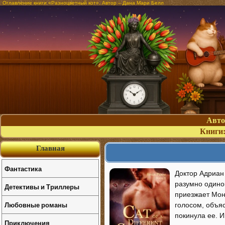
Оглавление книги «Разноцветный кот». Автор – Дана Мари Белл
Авт
Книги
Главная
Фантастика
Доктор Адриан 
разумно одинок
Детективы и Триллеры
приезжает Мон
Любовные романы
голосом, объяс
покинула ее. И
Приключения