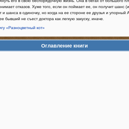
тянуть его в свою беспорядочную жизнь. Она в бегах от большого пл
нимает отказов. Хуже того, если он поймает ее, он получит шанс (и 
ет и шанса в одиночку, но когда на ее стороне ее друзья и упорный
ее бывший не съест доктора как легкую закуску, иначе.
игу «Разноцветный кот»
Оглавление книги