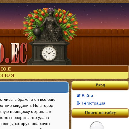
Ю
Я
Э
Ю
Я
Вход
🔐 Войти
стливы в браке, а он все еще
📝 Регистрация
ботние свидания. Но в город
ежную принцессу с хриплым
Поиск по сайту
может поверить, что удача
яя вещь, которую она хочет