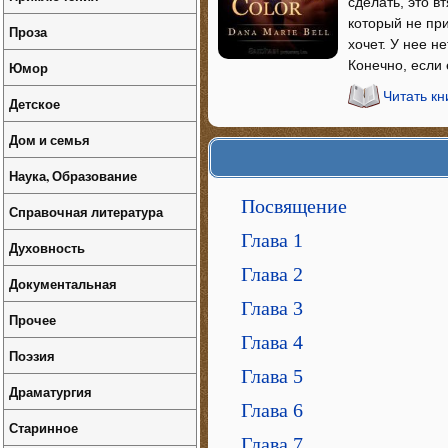
сделать, это в
который не при
Проза
хочет. У нее н
Конечно, если 
Юмор
Читать кн
Детское
Дом и семья
Наука, Образование
Посвящение
Справочная литература
Глава 1
Духовность
Глава 2
Документальная
Глава 3
Прочее
Глава 4
Поэзия
Глава 5
Драматургия
Глава 6
Старинное
Глава 7