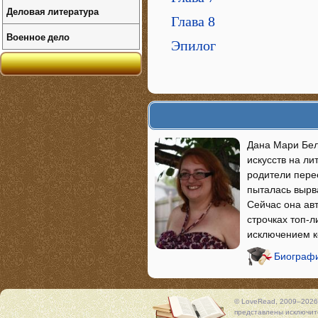
Деловая литература
Глава 8
Военное дело
Эпилог
Дана Мари Бел
искусств на ли
родители пере
пыталась вырва
Сейчас она авт
строчках топ-
исключением к
Биографи
© LoveRead, 2009–2026
представлены исключите