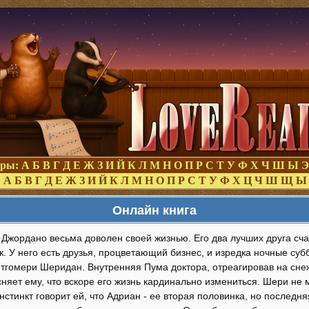
оры:
А
Б
В
Г
Д
Е
Ж
З
И
Й
К
Л
М
Н
О
П
Р
С
Т
У
Ф
Х
Ч
Ш
Ы
Э
:
А
Б
В
Г
Д
Е
Ж
З
И
Й
К
Л
М
Н
О
П
Р
С
Т
У
Ф
Х
Ц
Ч
Ш
Щ
Ы
Онлайн книга
Джордано весьма доволен своей жизнью. Его два лучших друга сча
. У него есть друзья, процветающий бизнес, и изредка ночные суб
тгомери Шеридан. Внутренняя Пума доктора, отреагировав на сн
няет ему, что вскоре его жизнь кардинально измениться. Шери не 
нстинкт говорит ей, что Адриан - ее вторая половинка, но последн