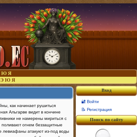
Ю
Я
Э
Ю
Я
Вход
🔐 Войти
йны, как начинает рушиться
📝 Регистрация
ная Альгарве видит в кончине
отивники не намерены мириться с
Поиск по сайту
, поливают огнем беззащитные
е левиафаны атакуют из-под воды