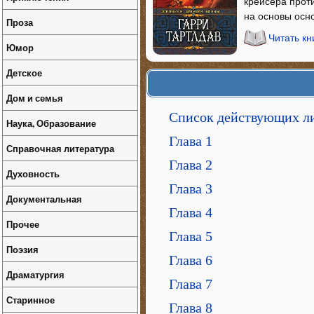
крейсера проти
на основы осн
Проза
Читать кн
Юмор
Детское
Дом и семья
Список действующих л
Наука, Образование
Глава 1
Справочная литература
Глава 2
Духовность
Глава 3
Документальная
Глава 4
Прочее
Глава 5
Поэзия
Глава 6
Драматургия
Глава 7
Старинное
Глава 8