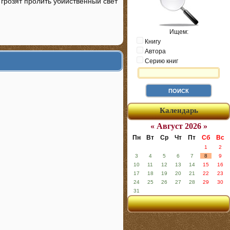
 грозят пролить убийственный свет
Ищем:
Книгу
Автора
Серию книг
Календарь
« Август 2026 »
Пн
Вт
Ср
Чт
Пт
Сб
Вс
1
2
3
4
5
6
7
8
9
10
11
12
13
14
15
16
17
18
19
20
21
22
23
24
25
26
27
28
29
30
31