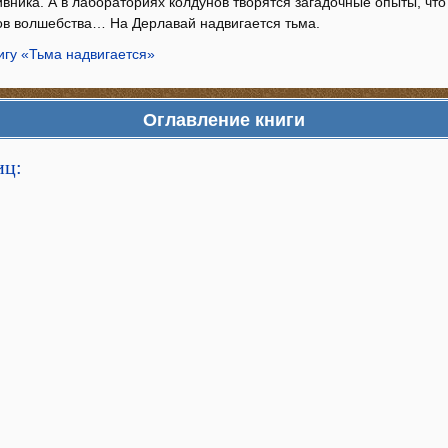
вника. А в лабораториях колдунов творятся загадочные опыты, что
ов волшебства… На Дерлавай надвигается тьма.
игу «Тьма надвигается»
Оглавление книги
иц: