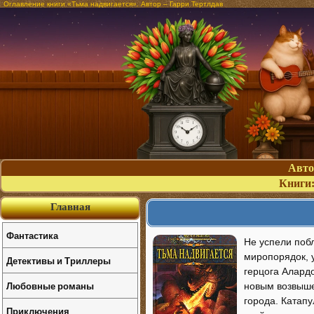
Оглавление книги «Тьма надвигается». Автор – Гарри Тертлдав
Авт
Книги
Главная
Фантастика
Не успели поб
миропорядок, 
Детективы и Триллеры
герцога Алард
Любовные романы
новым возвыше
города. Катап
Приключения