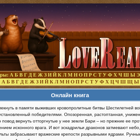
оры:
А
Б
В
Г
Д
Е
Ж
З
И
Й
К
Л
М
Н
О
П
Р
С
Т
У
Ф
Х
Ч
Ш
Ы
Э
:
А
Б
В
Г
Д
Е
Ж
З
И
Й
К
Л
М
Н
О
П
Р
С
Т
У
Ф
Х
Ц
Ч
Ш
Щ
Ы
Онлайн книга
лекнуть в памяти выживших кровопролитные битвы Шестилетней во
установленный победителями. Опозоренная, растоптанная, унижен
о повод вернуть отторгнутые у нее земли Бари – но прежние ее пр
нием исконного врага. И вот эскадрильи драконов затмевают небо
ульты забрасывают вражеские крепости разрывными ядрами. Ручны