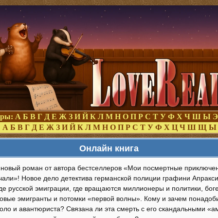
оры:
А
Б
В
Г
Д
Е
Ж
З
И
Й
К
Л
М
Н
О
П
Р
С
Т
У
Ф
Х
Ч
Ш
Ы
Э
:
А
Б
В
Г
Д
Е
Ж
З
И
Й
К
Л
М
Н
О
П
Р
С
Т
У
Ф
Х
Ц
Ч
Ш
Щ
Ы
Онлайн книга
новый роман от автора бестселлеров «Мои посмертные приключе
чали»! Новое дело детектива германской полиции графини Апракси
еде русской эмиграции, где вращаются миллионеры и политики, бог
новые эмигранты и потомки «первой волны». Кому и зачем понадоб
голо и авантюриста? Связана ли эта смерть с его скандальными 