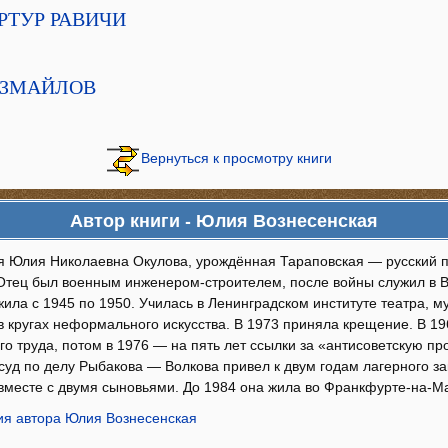
АРТУР РАВИЧИ
 ИЗМАЙЛОВ
Вернуться к просмотру книги
Автор книги - Юлия Вознесенская
 Юлия Николаевна Окулова, урождённая Тараповская — русский пр
Отец был военным инженером-строителем, после войны служил в В
ила с 1945 по 1950. Училась в Ленинградском институте театра, м
в кругах неформального искусства. В 1973 приняла крещение. В 19
о труда, потом в 1976 — на пять лет ссылки за «антисоветскую про
 суд по делу Рыбакова — Волкова привел к двум годам лагерного з
вместе с двумя сыновьями. До 1984 она жила во Франкфурте-на-
я автора Юлия Вознесенская