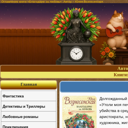
Оглавление книги «Благодарю за любовь». Автор – Юлия Вознесенская
Авт
Книги
Главная
Фантастика
Долгожданный 
«Утоли моя пе
Детективы и Триллеры
убийства в ср
Любовные романы
аристократы, 
художника, жи
Приключения