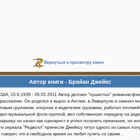
Вернуться к просмотру книги
Автор книги - Брайан Джейкс
США, 15.6.1939 - 05.02.2011 Автор детских "пушистых" романов-фэн
рассказчик. Он родился и вырос в Англии, в Ливерпуле и сменил 
товым грузчиком, клоуном и водителем грузовика, работал почтме
одил музыкальной фолк-группой, вел собственную передачу на рад
арьеру он начал как сценарист и успел получить признание, но ин
ги сериала "Редволл" принесли Джейксу титул одного из самых по
говорит, что в свободное время он любит гулять со своим…