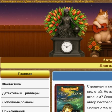
Оглавление книги «Двое с «Летучего голландца»». Автор – Брайан Джейкс
Авт
Книги
Главная
Фантастика
Страшная и та
столетий. Но з
Детективы и Триллеры
океанам? Лишь 
Любовные романы
автор бестсел
сериал о мальч
Приключения