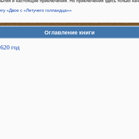
бытия и настоящие приключения. Но приключения здесь только нач
игу «Двое с «Летучего голландца»»
Оглавление книги
620 год