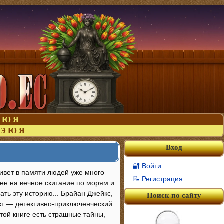
Ю
Я
Э
Ю
Я
Вход
🔐 Войти
ивет в памяти людей уже много
📝 Регистрация
чен на вечное скитание по морям и
ать эту историю... Брайан Джейкс,
Поиск по сайту
кт — детективно-приключенческий
этой книге есть страшные тайны,