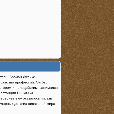
тези. Брайан Джейкс -
множество профессий. Он был
йстером и полицейским, занимался
иостанции Би-Би-Си.
тереснее ему оказалось писать
пулярных детских писателей мира.