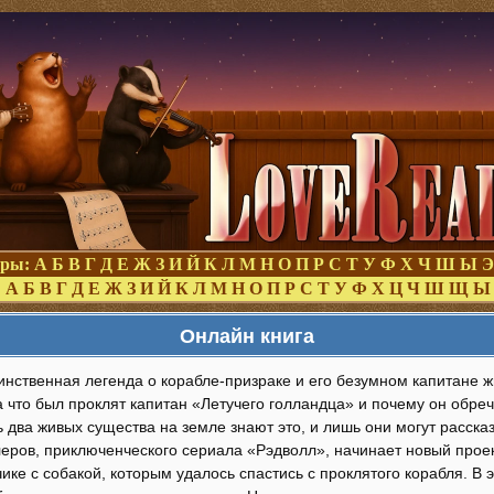
оры:
А
Б
В
Г
Д
Е
Ж
З
И
Й
К
Л
М
Н
О
П
Р
С
Т
У
Ф
Х
Ч
Ш
Ы
Э
:
А
Б
В
Г
Д
Е
Ж
З
И
Й
К
Л
М
Н
О
П
Р
С
Т
У
Ф
Х
Ц
Ч
Ш
Щ
Ы
Онлайн книга
инственная легенда о корабле-призраке и его безумном капитане ж
а что был проклят капитан «Летучего голландца» и почему он обре
два живых существа на земле знают это, и лишь они могут рассказ
леров, приключенческого сериала «Рэдволл», начинает новый прое
ике с собакой, которым удалось спастись с проклятого корабля. В 