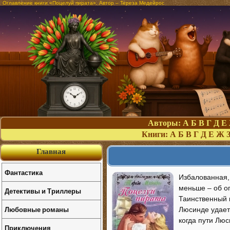
Оглавление книги «Поцелуй пирата». Автор – Тереза Медейрос
Авторы:
А
Б
В
Г
Д
Е
Книги:
А
Б
В
Г
Д
Е
Ж
Главная
Фантастика
Избалованная,
меньше – об оп
Детективы и Триллеры
Таинственный к
Любовные романы
Люсинде удаетс
когда пути Люс
Приключения