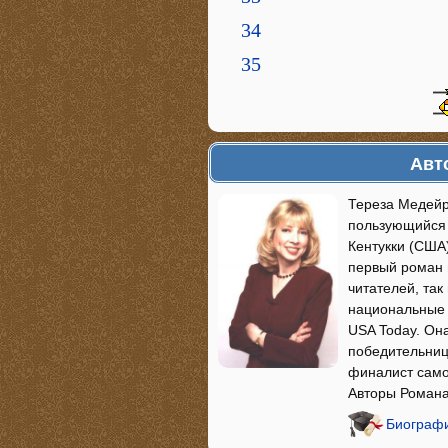
34
35
Авт
Тереза Медейр
пользующийся 
Кентукки (США
первый роман в
читателей, так
национальные с
USA Today. Она
победительница
финалист само
Авторы Романа 
Биографи