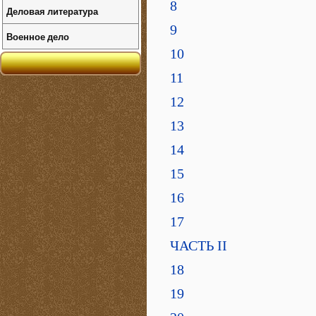
8
Деловая литература
9
Военное дело
10
11
12
13
14
15
16
17
ЧАСТЬ II
18
19