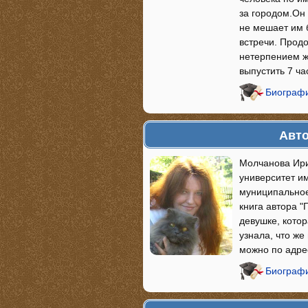
за городом.Он
не мешает им 
встречи. Продо
нетерпением ж
выпустить 7 ча
Биографи
Авто
Молчанова Ири
университет и
муниципальное
книга автора "
девушке, котор
узнала, что же
можно по адре
Биографи