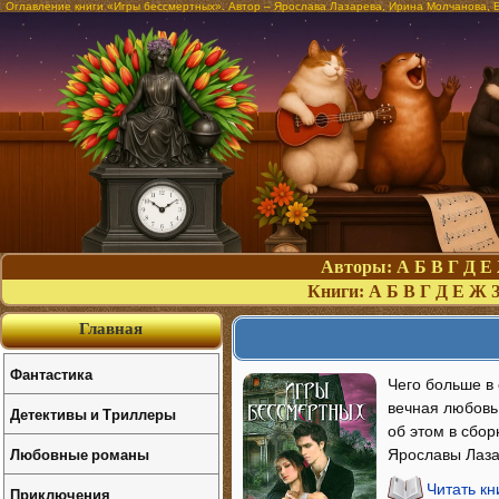
Оглавление книги «Игры бессмертных». Автор – Ярослава Лазарева, Ирина Молчанова, 
Авторы:
А
Б
В
Г
Д
Е
Книги:
А
Б
В
Г
Д
Е
Ж
Главная
Фантастика
Чего больше в 
вечная любовь
Детективы и Триллеры
об этом в сбо
Любовные романы
Ярославы Лаза
Читать к
Приключения