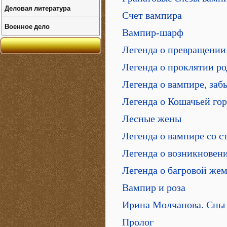
Деловая литература
Счет вампира
Военное дело
Вампир-шарф
Легенда о превращении
Легенда о проклятии ро
Легенда о вампире, заб
Легенда о Кошачьей гор
Лесные жены
Легенда о вампире со с
Легенда о возникновен
Легенда о багровой же
Вампир и роза
Ирина Молчанова. Сны 
Пролог