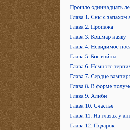
Прошло одиннадцать ле
Глава 1. Сны с запахом 
Глава 2. Пропажа
Глава 3. Кошмар наяву
Глава 4. Невидимое пос
Глава 5. Бог войны
Глава 6. Немного терпи
Глава 7. Сердце вампир
Глава 8. В форме полум
Глава 9. Алиби
Глава 10. Счастье
Глава 11. На глазах у ан
Глава 12. Подарок