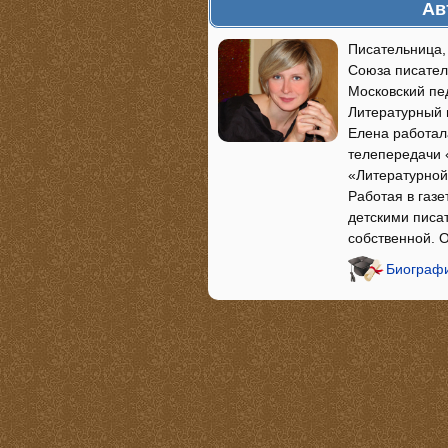
Ав
Писательница, 
Союза писателе
Московский пе
Литературный и
Елена работал
телепередачи 
«Литературной
Работая в газ
детскими писа
собственной. О
Биографи