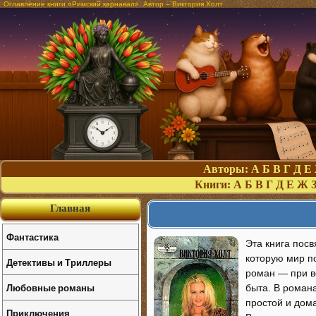
Оглавление книги «Римский карнавал». Автор – Виктория Холт
Авторы:
А
Б
В
Г
Д
Е
Книги:
А
Б
В
Г
Д
Е
Ж
Главная
Фантастика
Эта книга пос
которую мир п
Детективы и Триллеры
роман — при в
Любовные романы
быта. В романа
простой и дом
Приключения