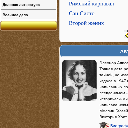
Римский карнавал
Деловая литература
Сан Систо
Военное дело
Второй жених
Ав
Элеонор Алиса
Точная дата ро
тайной, но изв
издала в 1947 
написанных по
псевдонимом -
историческими
написала новы
Меллин (Хозяй
Виктория Холт
Биографи