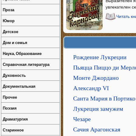
Выразителен я
увлекателен с
Проза
Читать кн
Юмор
Детское
Дом и семья
Наука, Образование
Рождение Лукреции
Справочная литература
Пьяцца Пиццо ди Мерл
Духовность
Монте Джордано
Документальная
Александр VI
Прочее
Санта Мария в Портико
Поэзия
Лукреция замужем
Чезаре
Драматургия
Сачия Арагонская
Старинное