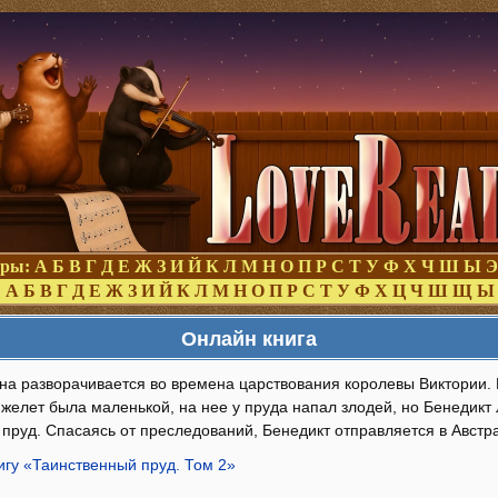
оры:
А
Б
В
Г
Д
Е
Ж
З
И
Й
К
Л
М
Н
О
П
Р
С
Т
У
Ф
Х
Ч
Ш
Ы
Э
:
А
Б
В
Г
Д
Е
Ж
З
И
Й
К
Л
М
Н
О
П
Р
С
Т
У
Ф
Х
Ц
Ч
Ш
Щ
Ы
Онлайн книга
на разворачивается во времена царствования королевы Виктории.
нжелет была маленькой, на нее у пруда напал злодей, но Бенедикт 
в пруд. Спасаясь от преследований, Бенедикт отправляется в Авст
игу «Таинственный пруд. Том 2»