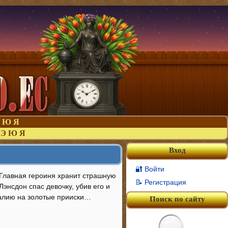
Ю
Я
Э
Ю
Я
Вход
🔐 Войти
 Главная героиня хранит страшную
📝 Регистрация
Лэнсдон спас девочку, убив его и
ралию на золотые прииски…
Поиск по сайту