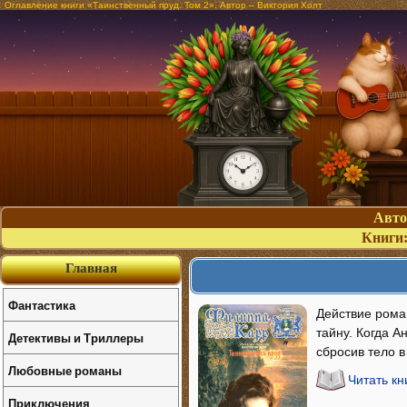
Оглавление книги «Таинственный пруд. Том 2». Автор – Виктория Холт
Авт
Книги
Главная
Фантастика
Действие рома
тайну. Когда А
Детективы и Триллеры
сбросив тело 
Любовные романы
Читать кн
Приключения