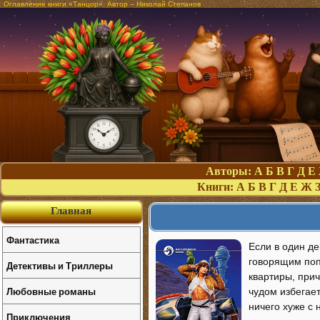
Оглавление книги «Танцор». Автор – Николай Степанов
Авторы:
А
Б
В
Г
Д
Е
Книги:
А
Б
В
Г
Д
Е
Ж
Главная
Фантастика
Если в один д
говорящим поп
Детективы и Триллеры
квартиры, при
Любовные романы
чудом избегает
ничего хуже с 
Приключения