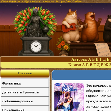
Оглавление книги «Где начинаются мечты». Автор – Лиза Клейпас
Авторы:
А
Б
В
Г
Д
Е
Книги:
А
Б
В
Г
Д
Е
Ж
Главная
Фантастика
Это началось 
обедневшей ар
Детективы и Триллеры
Однако Закери
Любовные романы
прежде всего 
женская душа 
Приключения