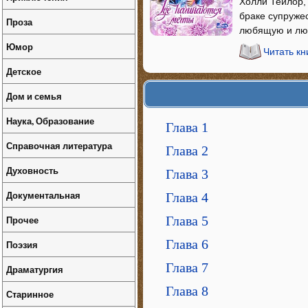
Холли Тейлор,
браке супруже
Проза
любящую и лю
Юмор
Читать к
Детское
Дом и семья
Наука, Образование
Глава 1
Справочная литература
Глава 2
Духовность
Глава 3
Документальная
Глава 4
Прочее
Глава 5
Глава 6
Поэзия
Глава 7
Драматургия
Глава 8
Старинное