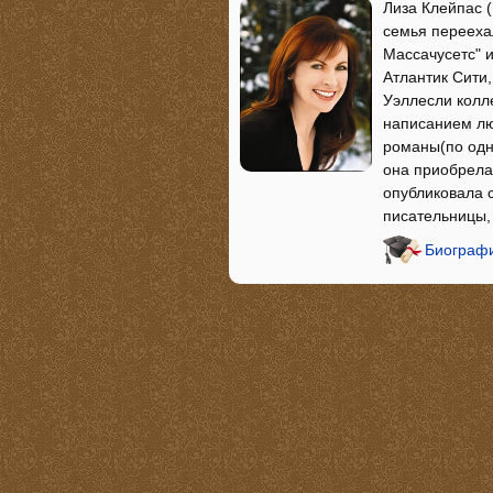
Лиза Клейпас (
семья переехал
Массачусетс" и
Атлантик Сити,
Уэллесли колл
написанием лю
романы(по одно
она приобрела 
опубликовала 
писательницы,
Биографи