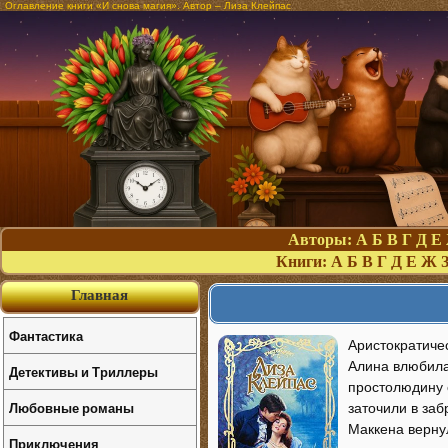
Оглавление книги «И снова магия». Автор – Лиза Клейпас
Авторы:
А
Б
В
Г
Д
Е
Книги:
А
Б
В
Г
Д
Е
Ж
Главная
Фантастика
Аристократиче
Алина влюбила
Детективы и Триллеры
простолюдину с
Любовные романы
заточили в за
Маккена верну
Приключения