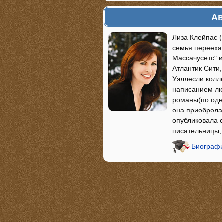
Ав
Лиза Клейпас (
семья переехал
Массачусетс" и
Атлантик Сити,
Уэллесли колл
написанием лю
романы(по одно
она приобрела 
опубликовала 
писательницы,
Биографи