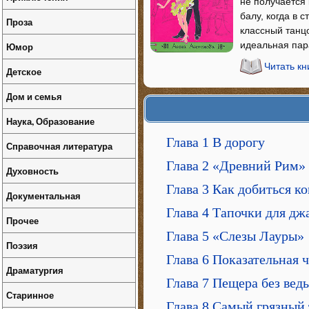
не получается
балу, когда в 
Проза
классный танцо
идеальная пара
Юмор
Читать к
Детское
Дом и семья
Наука, Образование
Глава 1 В дорогу
Справочная литература
Глава 2 «Древний Рим»
Духовность
Глава 3 Как добиться ко
Документальная
Глава 4 Тапочки для дж
Прочее
Глава 5 «Слезы Лауры»
Поэзия
Глава 6 Показательная ч
Драматургия
Глава 7 Пещера без вед
Старинное
Глава 8 Самый грязный