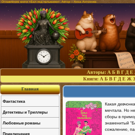
Оглавление книги «Бал под пальмами». Автор – Анна Антонова
Авторы:
А
Б
В
Г
Д
Е
Книги:
А
Б
В
Г
Д
Е
Ж
Главная
Фантастика
Какая девчонк
мечтала. Но не
Детективы и Триллеры
сборы в примор
Любовные романы
знаменитый "Ба
сожалению, пар
Приключения