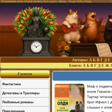
Оглавление книги «Герой должен быть один». Автор – Генри Лайон Олди
Авторы:
А
Б
В
Г
Д
Е
Книги:
А
Б
В
Г
Д
Е
Ж
Главная
Фантастика
Миф о подвигах
юном Геракле 
Детективы и Триллеры
Тартар титанов
Любовные романы
брат Ификл с д
слышал о злов
Приключения