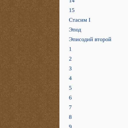
14
15
Стасим I
Эпод
Эписодий второй
1
2
3
4
5
6
7
8
9