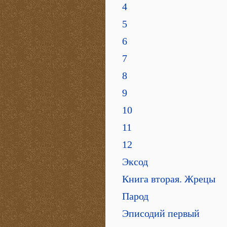
4
5
6
7
8
9
10
11
12
Эксод
Книга вторая. Жрецы
Парод
Эписодий первый