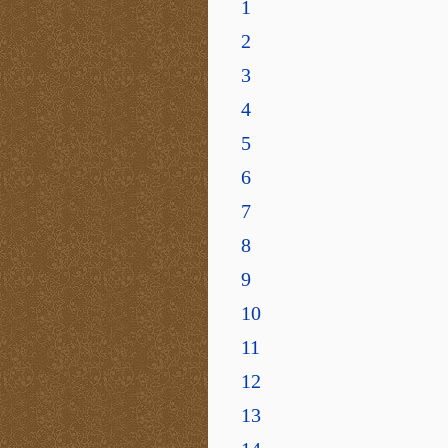
1
2
3
4
5
6
7
8
9
10
11
12
13