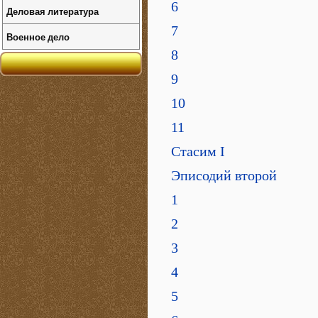
6
Деловая литература
7
Военное дело
8
9
10
11
Стасим I
Эписодий второй
1
2
3
4
5