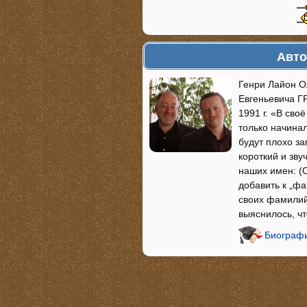
Авто
Генри Лайон О
Евгеньевича 
1991 г. «В св
только начина
будут плохо за
короткий и зв
наших имен: (
добавить к „ф
своих фамилий:
выяснилось, ч
Биографи