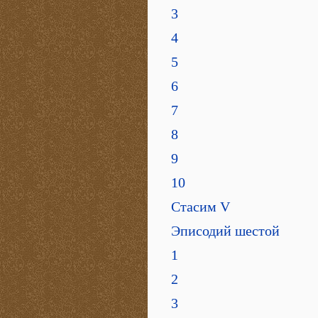
3
4
5
6
7
8
9
10
Стасим V
Эписодий шестой
1
2
3