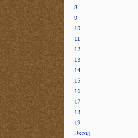
8
9
10
11
12
13
14
15
16
17
18
19
Эксод