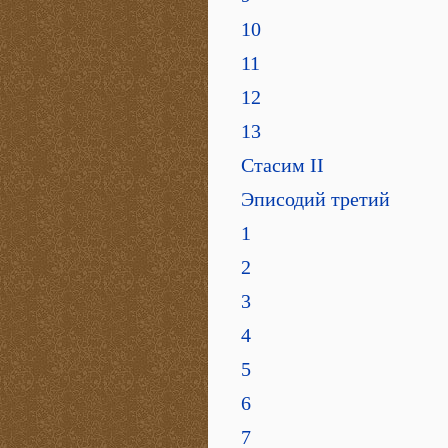
10
11
12
13
Стасим II
Эписодий третий
1
2
3
4
5
6
7