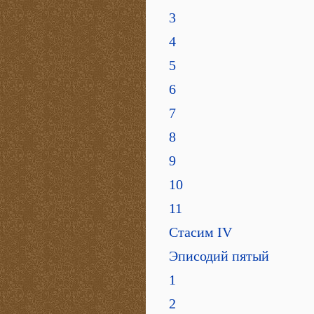
3
4
5
6
7
8
9
10
11
Стасим IV
Эписодий пятый
1
2