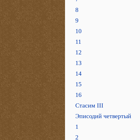
8
9
10
11
12
13
14
15
16
Стасим III
Эписодий четвертый
1
2