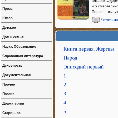
алтарях Одерж
и о смертельно
Проза
Персея - вынуж
Юмор
Читать кн
Детское
Дом и семья
Наука, Образование
Книга первая. Жертвы
Справочная литература
Парод
Духовность
Эписодий первый
Документальная
1
Прочее
2
3
Поэзия
4
Драматургия
5
Старинное