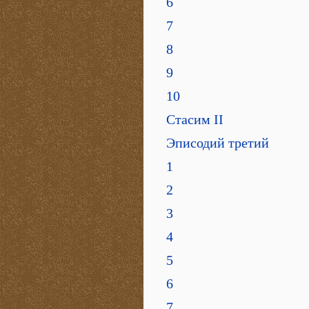
6
7
8
9
10
Стасим II
Эписодий третий
1
2
3
4
5
6
7