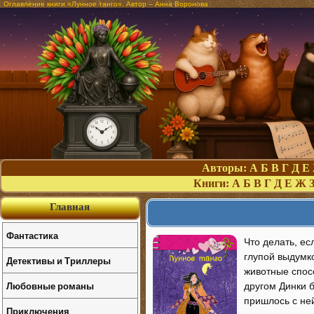
Оглавление книги «Лунное танго». Автор – Анна Воронова
Авторы:
А
Б
В
Г
Д
Е
Книги:
А
Б
В
Г
Д
Е
Ж
Главная
Фантастика
Что делать, ес
глупой выдумко
Детективы и Триллеры
животные спос
Любовные романы
другом Динки 
пришлось с ней
Приключения