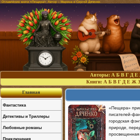
Оглавление книги «Пещера». Автор – Марина и Сергей Дяченко
Авторы:
А
Б
В
Г
Д
Е
Книги:
А
Б
В
Г
Д
Е
Ж
Главная
Фантастика
«Пещера» прин
писателей-фан
Детективы и Триллеры
городская фэнт
Любовные романы
природе, пере
просвещенная 
Приключения