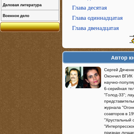
Деловая литература
Глава десятая
Военное дело
Глава одиннадцатая
Глава двенадцатая
Автор к
Сергей Дяченко
Окончил ВГИК 
научно-популя
6-серийная те
"Голод-33"; л
представитель
журнала "Огон
соавторов в 19
"Хрустальный 
"Интерпресскон
признан лучш