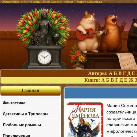
Оглавление книги «Поединок со Змеем». Автор – Мария Семенова
Авторы:
А
Б
В
Г
Д
Е
Книги:
А
Б
В
Г
Д
Е
Ж
Главная
Фантастика
Мария Семенов
создательница
Детективы и Триллеры
исторического 
Любовные романы
славянские ми
мифологически
Приключения