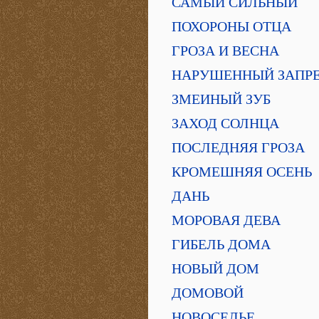
САМЫЙ СИЛЬНЫЙ
ПОХОРОНЫ ОТЦА
ГРОЗА И ВЕСНА
НАРУШЕННЫЙ ЗАПР
ЗМЕИНЫЙ ЗУБ
ЗАХОД СОЛНЦА
ПОСЛЕДНЯЯ ГРОЗА
КРОМЕШНЯЯ ОСЕНЬ
ДАНЬ
МОРОВАЯ ДЕВА
ГИБЕЛЬ ДОМА
НОВЫЙ ДОМ
ДОМОВОЙ
НОВОСЕЛЬЕ