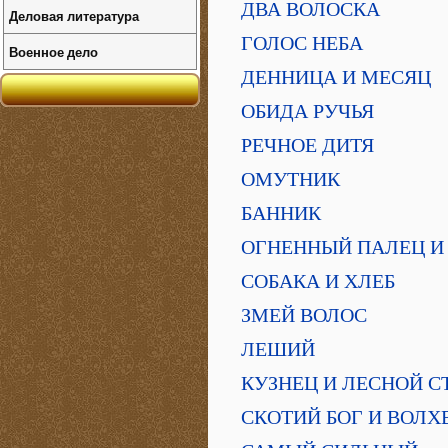
ДВА ВОЛОСКА
Деловая литература
ГОЛОС НЕБА
Военное дело
ДЕННИЦА И МЕСЯЦ
ОБИДА РУЧЬЯ
РЕЧНОЕ ДИТЯ
ОМУТНИК
БАННИК
ОГНЕННЫЙ ПАЛЕЦ И
СОБАКА И ХЛЕБ
ЗМЕЙ ВОЛОС
ЛЕШИЙ
КУЗНЕЦ И ЛЕСНОЙ С
СКОТИЙ БОГ И ВОЛХ