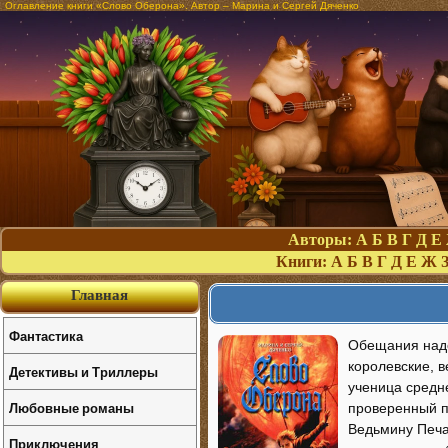
Оглавление книги «Слово Оберона». Автор – Марина и Сергей Дяченко
Авторы:
А
Б
В
Г
Д
Е
Книги:
А
Б
В
Г
Д
Е
Ж
Главная
Фантастика
Обещания надо
королевские, в
Детективы и Триллеры
ученица средн
Любовные романы
проверенный п
Ведьмину Печат
Приключения