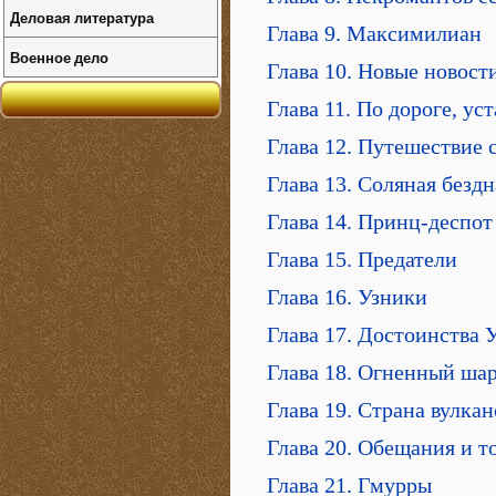
Деловая литература
Глава 9. Максимилиан
Военное дело
Глава 10. Новые новост
Глава 11. По дороге, у
Глава 12. Путешествие 
Глава 13. Соляная бездн
Глава 14. Принц-деспот
Глава 15. Предатели
Глава 16. Узники
Глава 17. Достоинства
Глава 18. Огненный ша
Глава 19. Страна вулкан
Глава 20. Обещания и т
Глава 21. Гмурры