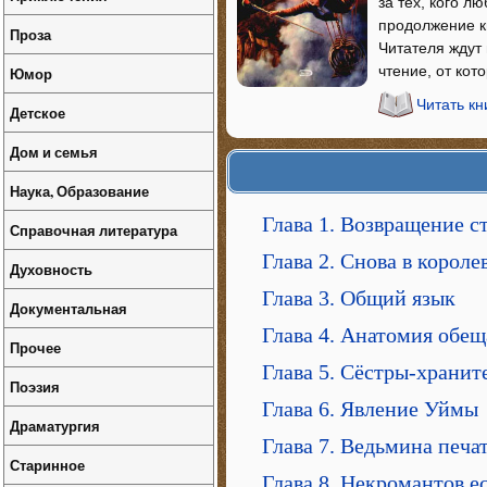
за тех, кого 
продолжение к
Проза
Читателя ждут
чтение, от кот
Юмор
Читать к
Детское
Дом и семья
Наука, Образование
Глава 1. Возвращение с
Справочная литература
Глава 2. Снова в короле
Духовность
Глава 3. Общий язык
Документальная
Глава 4. Анатомия обе
Прочее
Глава 5. Сёстры-храни
Поэзия
Глава 6. Явление Уймы
Драматургия
Глава 7. Ведьмина печа
Старинное
Глава 8. Некромантов е