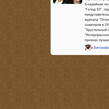
6-серийная те
"Голод-33"; л
представитель
журнала "Огон
соавторов в 19
"Хрустальный 
"Интерпресскон
признан лучш
Биографи