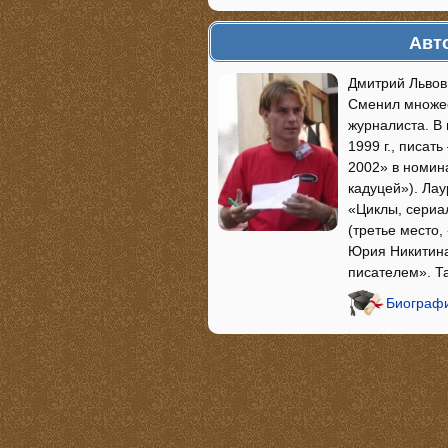
Авт
Дмитрий Львов
Сменил множес
журналиста. В
1999 г., писа
2002» в номин
кадуцей»). Ла
«Циклы, сериа
(третье место
Юрия Никитина,
писателем». Т
Биографи