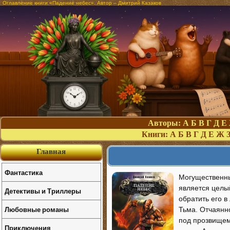
Оглавление книги «Падение небес». Автор – Дмитрий Казаков
Авторы:
А
Б
В
Г
Д
Е
Книги:
А
Б
В
Г
Д
Е
Ж
Главная
Фантастика
Могущественны
является целы
Детективы и Триллеры
обратить его 
Любовные романы
Тьма. Отчаянн
под прозвищем
Приключения