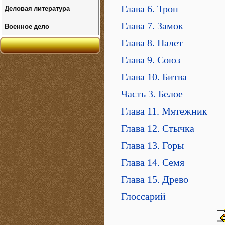
Деловая литература
Глава 6. Трон
Глава 7. Замок
Военное дело
Глава 8. Налет
Глава 9. Союз
Глава 10. Битва
Часть 3. Белое
Глава 11. Мятежник
Глава 12. Стычка
Глава 13. Горы
Глава 14. Семя
Глава 15. Древо
Глоссарий