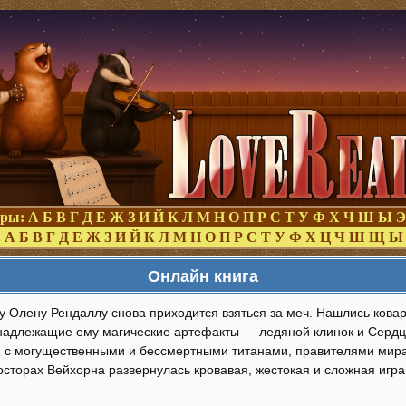
оры:
А
Б
В
Г
Д
Е
Ж
З
И
Й
К
Л
М
Н
О
П
Р
С
Т
У
Ф
Х
Ч
Ш
Ы
Э
:
А
Б
В
Г
Д
Е
Ж
З
И
Й
К
Л
М
Н
О
П
Р
С
Т
У
Ф
Х
Ц
Ч
Ш
Щ
Ы
Онлайн книга
у Олену Рендаллу снова приходится взяться за меч. Нашлись ков
надлежащие ему магические артефакты — ледяной клинок и Сердц
и с могущественными и бессмертными титанами, правителями мира
осторах Вейхорна развернулась кровавая, жестокая и сложная игра