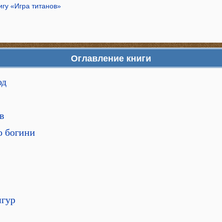
игу «Игра титанов»
Оглавление книги
од
в
о богини
игур