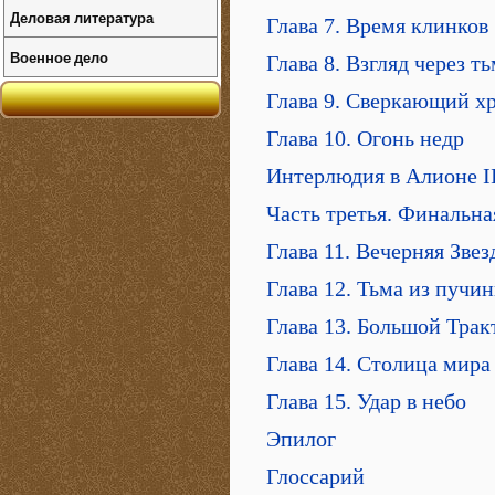
Деловая литература
Глава 7. Время клинков
Военное дело
Глава 8. Взгляд через т
Глава 9. Сверкающий х
Глава 10. Огонь недр
Интерлюдия в Алионе I
Часть третья. Финальн
Глава 11. Вечерняя Звез
Глава 12. Тьма из пучи
Глава 13. Большой Трак
Глава 14. Столица мира
Глава 15. Удар в небо
Эпилог
Глоссарий