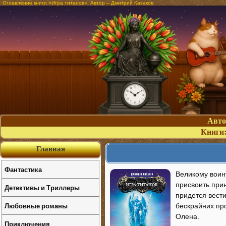
Оглавление книги «Игра титанов». Автор – Дмитрий Казаков
Авт
Книги
Главная
Фантастика
Великому воин
присвоить при
Детективы и Триллеры
придется вест
Любовные романы
бескрайних пр
Олена.
Приключения