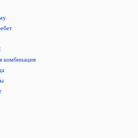
ьму
ребет
I
ая комбинация
да
ны
т