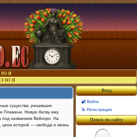
Ю
Я
Э
Ю
Я
Вход
🔐 Войти
арные существа, решившие
📝 Регистрация
е Пламени. Новую битву ему
 под названием Вейхорн. На
Поиск по сайту
, цена которой — свобода и жизнь