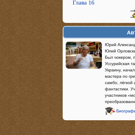
Глава 16
Ав
Юрий Александ
Юлий Орловски
Был чокером, п
Уссурийская та
Украину, нача
мастера по гре
самбо, лёгкой 
фантастики. Уч
участников «м
преобразованн
Биографи