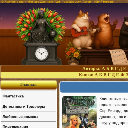
Оглавление книги «Ричард Длинные Руки - гроссфюрст». Автор – Юрий Никитин
Авторы:
А
Б
В
Г
Д
Е
Книги:
А
Б
В
Г
Д
Е
Ж
Главная
Фантастика
Клинок выковы
однако закален
Детективы и Триллеры
Сэр Ричард, до
Любовные романы
дракона, так и
шкуру под пре
Приключения