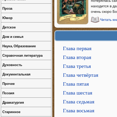
потерялась сах
находится в д
Проза
очень скоро Б
Юмор
Читать кн
Детское
Дом и семья
Наука, Образование
Глава первая
Справочная литература
Глава вторая
Духовность
Глава третья
Документальная
Глава четвёртая
Прочее
Глава пятая
Глава шестая
Поэзия
Глава седьмая
Драматургия
Глава восьмая
Старинное