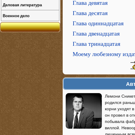
Глава девятая
Деловая литература
Глава десятая
Военное дело
Глава одиннадцатая
Глава двенадцатая
Глава тринадцатая
Моему любезному изда
Авт
Лемони Сникет
родился раньше
корни уходят в
он провел в от
побывала фабри
виллой. Невоо
лишенным всяч