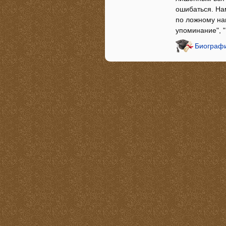
ошибаться. Нам
по ложному нав
упоминание", 
Биографи