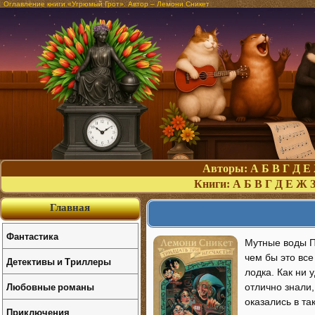
Оглавление книги «Угрюмый Грот». Автор – Лемони Сникет
Авторы:
А
Б
В
Г
Д
Е
Книги:
А
Б
В
Г
Д
Е
Ж
Главная
Фантастика
Мутные воды П
чем бы это все
Детективы и Триллеры
лодка. Как ни 
Любовные романы
отлично знали,
оказались в та
Приключения