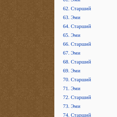
62. Старший
63. Эми
64. Старший
65. Эми
66. Старший
67. Эми
68. Старший
69. Эми
70. Старший
71. Эми
72. Старший
73. Эми
74. Старший