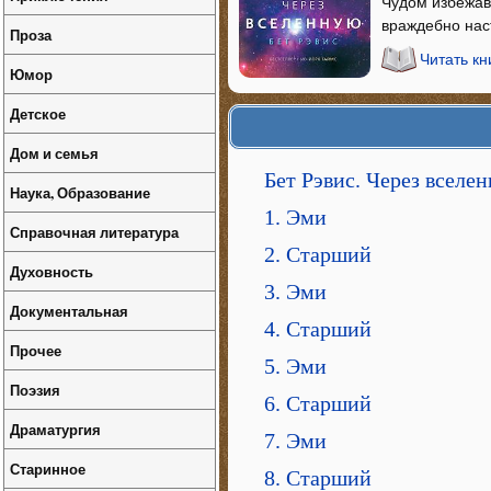
Чудом избежав
враждебно нас
Проза
Читать к
Юмор
Детское
Дом и семья
Бет Рэвис. Через вселе
Наука, Образование
1. Эми
Справочная литература
2. Старший
Духовность
3. Эми
Документальная
4. Старший
Прочее
5. Эми
Поэзия
6. Старший
Драматургия
7. Эми
Старинное
8. Старший