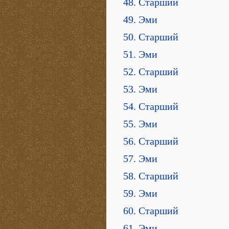
48. Старший
49. Эми
50. Старший
51. Эми
52. Старший
53. Эми
54. Старший
55. Эми
56. Старший
57. Эми
58. Старший
59. Эми
60. Старший
61. Эми