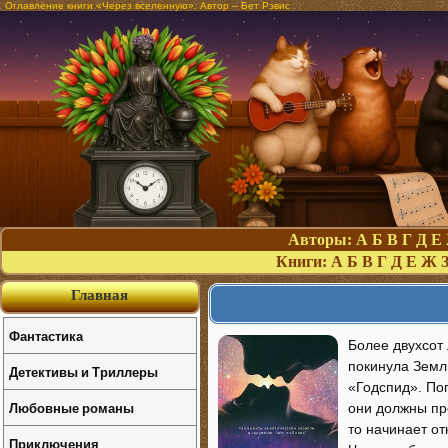
Оглавление книги «Через вселенную». Автор – Бет Рэвис
Авторы:
А
Б
В
Г
Д
Е
Книги:
А
Б
В
Г
Д
Е
Ж
Главная
Фантастика
Более двухсот
покинула Земл
Детективы и Триллеры
«Годспид». По
Любовные романы
они должны пр
то начинает о
Приключения