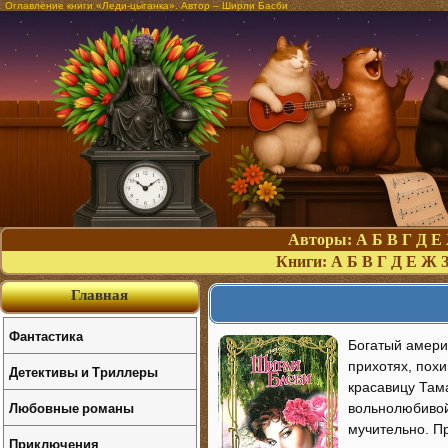
Оглавление книги «Леди-цыганка». Автор – Ширли Басби
Авторы:
А
Б
В
Г
Д
Е
Книги:
А
Б
В
Г
Д
Е
Ж
Главная
Фантастика
Богатый амери
прихотях, похи
Детективы и Триллеры
красавицу Там
Любовные романы
вольнолюбивой
мучительно. Пр
Приключения