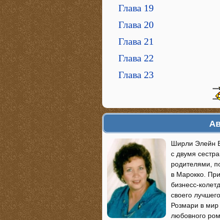
Глава 19
Глава 20
Глава 21
Глава 22
Глава 23
Ав
Ширли Элейн Б
с двумя сестр
родителями, п
в Марокко. Пр
бизнесс-колетд
своего лучшег
Розмари в мир
любовного ром