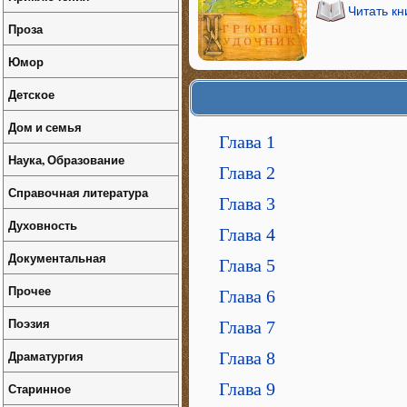
Читать к
Проза
Юмор
Детское
Дом и семья
Глава 1
Наука, Образование
Глава 2
Справочная литература
Глава 3
Духовность
Глава 4
Документальная
Глава 5
Прочее
Глава 6
Поэзия
Глава 7
Драматургия
Глава 8
Глава 9
Старинное