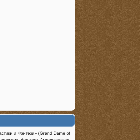
астики и Фэнтези» (Grand Dame of
й писатель-фантаст. Американская