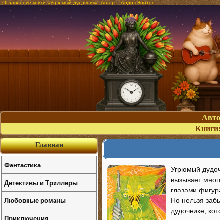
Оглавление книги «Угрюмый дудочник». Автор – Андрэ Нортон
Авт
Книги
Главная
Фантастика
Угрюмый дудочн
вызывает много
Детективы и Триллеры
глазами фигура
Любовные романы
Но нельзя заб
дудочнике, кот
Приключения