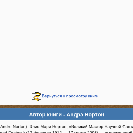
Вернуться к просмотру книги
Автор книги - Андрэ Нортон
(Andre Norton). Элис Мари Нортон, «Великий Мастер Научной Фант
n and Fantasy) (17 февраля 1912 — 17 марта 2005) — американски