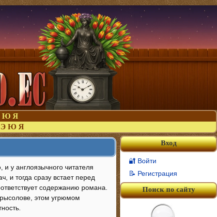
Ю
Я
Э
Ю
Я
Вход
🔐 Войти
, и у англоязычного читателя
📝 Регистрация
, и тогда сразу встает перед
соответствует содержанию романа.
Поиск по сайту
крысолове, этом угрюмом
тность.