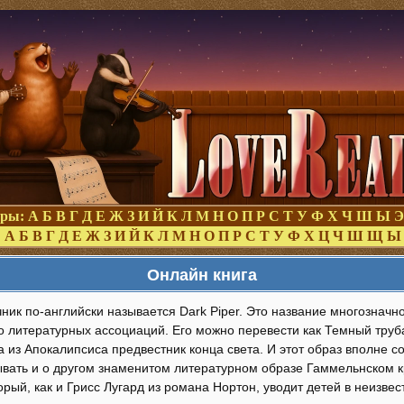
оры:
А
Б
В
Г
Д
Е
Ж
З
И
Й
К
Л
М
Н
О
П
Р
С
Т
У
Ф
Х
Ч
Ш
Ы
Э
:
А
Б
В
Г
Д
Е
Ж
З
И
Й
К
Л
М
Н
О
П
Р
С
Т
У
Ф
Х
Ц
Ч
Ш
Щ
Ы
Онлайн книга
ик по-английски называется Dark Piper. Это название многозначно
 литературных ассоциаций. Его можно перевести как Темный трубач
 из Апокалипсиса предвестник конца света. И этот образ вполне 
ывать и о другом знаменитом литературном образе Гаммельнском 
орый, как и Грисс Лугард из романа Нортон, уводит детей в неизвес