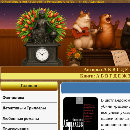
Оглавление книги «Выстрел на Рождество». Автор – Чингиз Абдуллаев
Авторы:
А
Б
В
Г
Д
Е
Книги:
А
Б
В
Г
Д
Е
Ж
Главная
Фантастика
В шотландском 
убили красави
Детективы и Триллеры
все улики указ
Любовные романы
нашли отпечатк
стопроцентное
Приключения