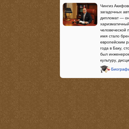
Чингиз Акифов
загадочных авт
дипломат — он
харизматичный
человеческой 
имя стало бре
европейским р
года в Баку, с
был инженером
культуру, дис
Биографи