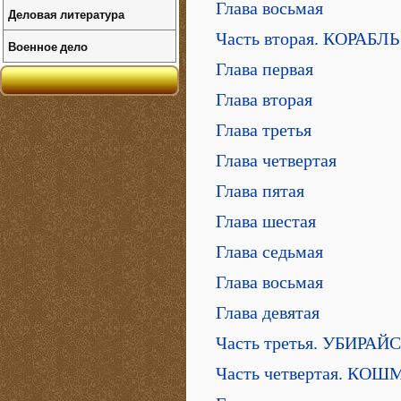
Глава восьмая
Деловая литература
Часть вторая. КОРАБ
Военное дело
Глава первая
Глава вторая
Глава третья
Глава четвертая
Глава пятая
Глава шестая
Глава седьмая
Глава восьмая
Глава девятая
Часть третья. УБИРА
Часть четвертая. КОШ