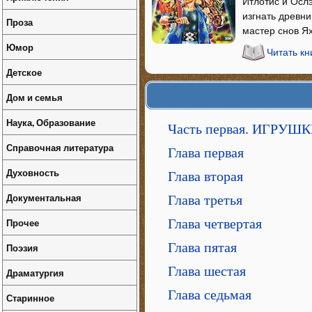
Итлотис и Осл
изгнать древн
Проза
мастер снов Я
Юмор
Читать к
Детское
Дом и семья
Наука, Образование
Часть первая. ИГРУ
Справочная литература
Глава первая
Духовность
Глава вторая
Документальная
Глава третья
Прочее
Глава четвертая
Глава пятая
Поэзия
Глава шестая
Драматургия
Глава седьмая
Старинное