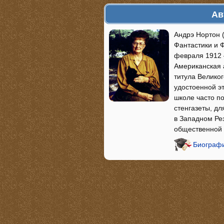
Ав
Андрэ Нортон 
Фантастики и Ф
февраля 1912 
Американская 
титула Велико
удостоенной эт
школе часто п
стенгазеты, дл
в Западном Ре
общественной 
Биографи