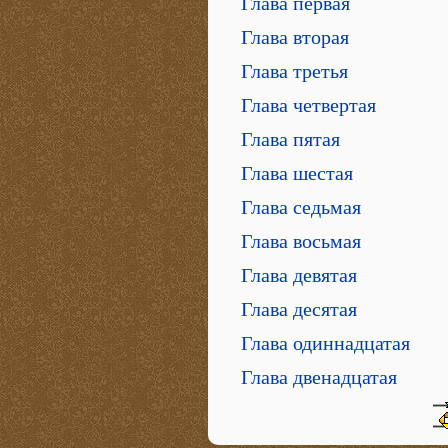
Глава первая
Глава вторая
Глава третья
Глава четвертая
Глава пятая
Глава шестая
Глава седьмая
Глава восьмая
Глава девятая
Глава десятая
Глава одиннадцатая
Глава двенадцатая