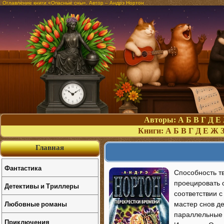
Оглавление книги «Опасные сны». Автор – Андрэ Нортон
Авторы:
А
Б
В
Г
Д
Е
Книги:
А
Б
В
Г
Д
Е
Ж
Главная
Фантастика
Способность т
проецировать с
Детективы и Триллеры
соответствии с
Любовные романы
мастер снов д
параллельные 
Приключения