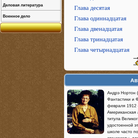
Деловая литература
Глава десятая
Военное дело
Глава одиннадцатая
Глава двенадцатая
Глава тринадцатая
Глава четырнадцатая
Ав
Андрэ Нортон 
Фантастики и Ф
февраля 1912 
Американская 
титула Велико
удостоенной эт
школе часто п