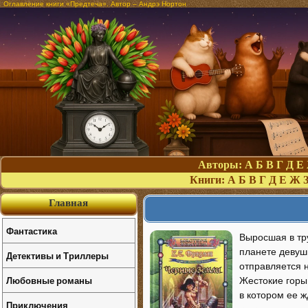
Оглавление книги «Предтеча». Автор – Андрэ Нортон
Авторы:
А
Б
В
Г
Д
Е
Книги:
А
Б
В
Г
Д
Е
Ж
Главная
Фантастика
Выросшая в тр
планете девуш
Детективы и Триллеры
отправляется 
Любовные романы
Жестокие горы
в котором ее ж
Приключения