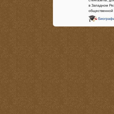
стенгазеты, дл
в Западном Ре
общественной 
Биографи