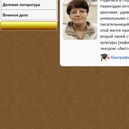
Родилась в По
Деловая литература
переездам,кот
красивая, удив
Военное дело
уникальными су
писательницей 
этой мечте при
второй своей с
культуры (каф
театром «Аист»
Биографи