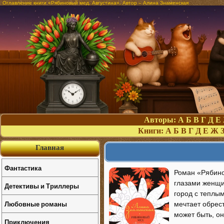
Оглавление книги «Рябиновый мед. Августина». Автор – Алина Знаменская
Авторы:
А
Б
В
Г
Д
Е
Книги:
А
Б
В
Г
Д
Е
Ж
Главная
Фантастика
Роман «Рябино
глазами женщи
Детективы и Триллеры
город с теплы
Любовные романы
мечтает обрес
может быть, он
Приключения