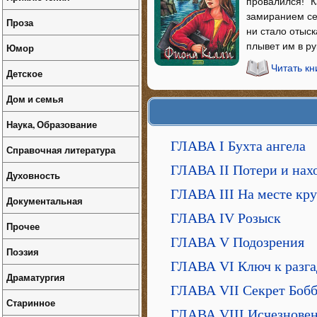
провалился! `
замиранием се
Проза
ни стало отыск
плывет им в рук
Юмор
Читать к
Детское
Дом и семья
Наука, Образование
ГЛАВА I Бухта ангела
Справочная литература
ГЛАВА II Потери и нах
Духовность
ГЛАВА III На месте кр
Документальная
ГЛАВА IV Розыск
Прочее
ГЛАВА V Подозрения
Поэзия
ГЛАВА VI Ключ к разга
Драматургия
ГЛАВА VII Секрет Боб
Старинное
ГЛАВА VIII Исчезнове