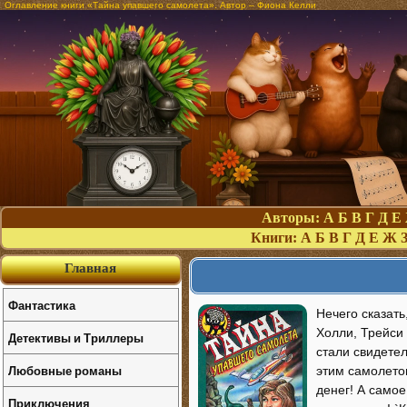
Оглавление книги «Тайна упавшего самолета». Автор – Фиона Келли
Авторы:
А
Б
В
Г
Д
Е
Книги:
А
Б
В
Г
Д
Е
Ж
Главная
Фантастика
Нечего сказать
Холли, Трейси 
Детективы и Триллеры
стали свидете
Любовные романы
этим самолето
денег! А самое
Приключения