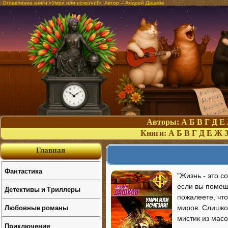
Оглавление книги «Умри или исчезни!». Автор – Андрей Дашков
Авторы:
А
Б
В
Г
Д
Е
Книги:
А
Б
В
Г
Д
Е
Ж
Главная
Фантастика
"Жизнь - это с
если вы помеш
Детективы и Триллеры
пожалеете, что
Любовные романы
миров. Слишко
мистик из мас
Приключения