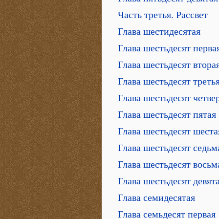
Часть третья. Рассвет
Глава шестидесятая
Глава шестьдесят перва
Глава шестьдесят втора
Глава шестьдесят треть
Глава шестьдесят четве
Глава шестьдесят пятая
Глава шестьдесят шеста
Глава шестьдесят седьм
Глава шестьдесят восьм
Глава шестьдесят девят
Глава семидесятая
Глава семьдесят первая