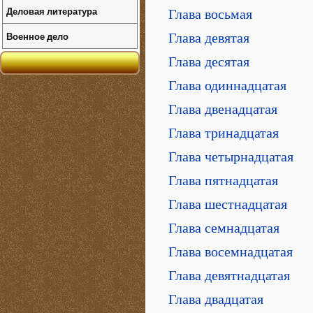
Деловая литература
Глава восьмая
Военное дело
Глава девятая
Глава десятая
Глава одиннадцатая
Глава двенадцатая
Глава тринадцатая
Глава четырнадцатая
Глава пятнадцатая
Глава шестнадцатая
Глава семнадцатая
Глава восемнадцатая
Глава девятнадцатая
Глава двадцатая