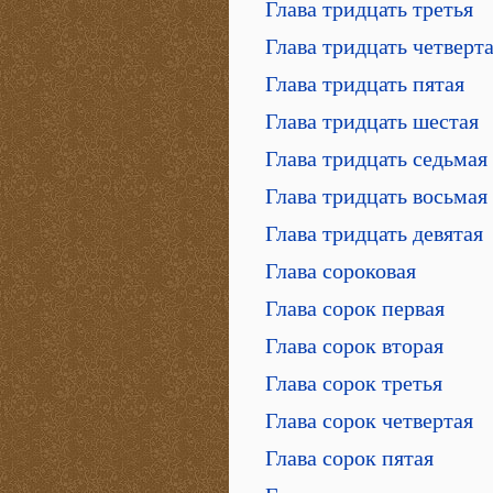
Глава тридцать третья
Глава тридцать четверт
Глава тридцать пятая
Глава тридцать шестая
Глава тридцать седьмая
Глава тридцать восьмая
Глава тридцать девятая
Глава сороковая
Глава сорок первая
Глава сорок вторая
Глава сорок третья
Глава сорок четвертая
Глава сорок пятая