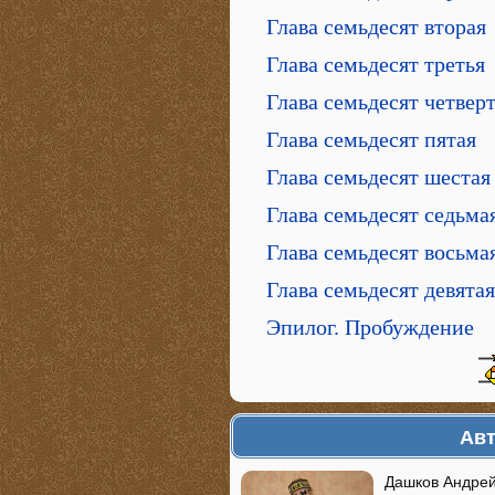
Глава семьдесят вторая
Глава семьдесят третья
Глава семьдесят четвер
Глава семьдесят пятая
Глава семьдесят шестая
Глава семьдесят седьма
Глава семьдесят восьма
Глава семьдесят девятая
Эпилог. Пробуждение
Авт
Дашков Андрей 