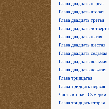
Глава двадцать первая
Глава двадцать вторая
Глава двадцать третья
Глава двадцать четверта
Глава двадцать пятая
Глава двадцать шестая
Глава двадцать седьмая
Глава двадцать восьмая
Глава двадцать девятая
Глава тридцатая
Глава тридцать первая
Часть вторая. Сумерки
Глава тридцать вторая