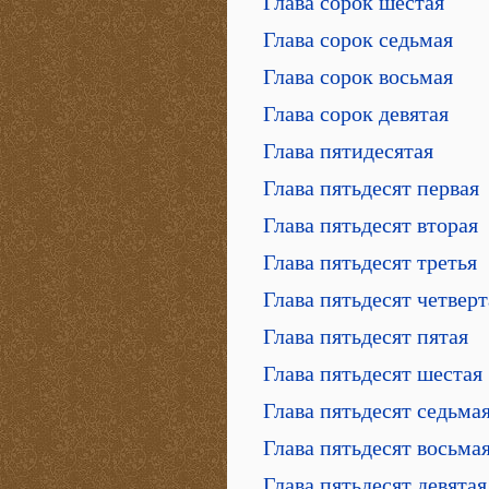
Глава сорок шестая
Глава сорок седьмая
Глава сорок восьмая
Глава сорок девятая
Глава пятидесятая
Глава пятьдесят первая
Глава пятьдесят вторая
Глава пятьдесят третья
Глава пятьдесят четверт
Глава пятьдесят пятая
Глава пятьдесят шестая
Глава пятьдесят седьма
Глава пятьдесят восьма
Глава пятьдесят девятая