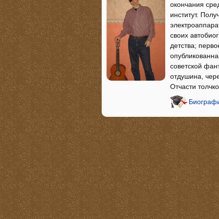
окончания сре
институт. Пол
электроаппарат
своих автобио
детства; перв
опубликованная
советской фант
отдушина, чере
Отчасти толчк
Биографи