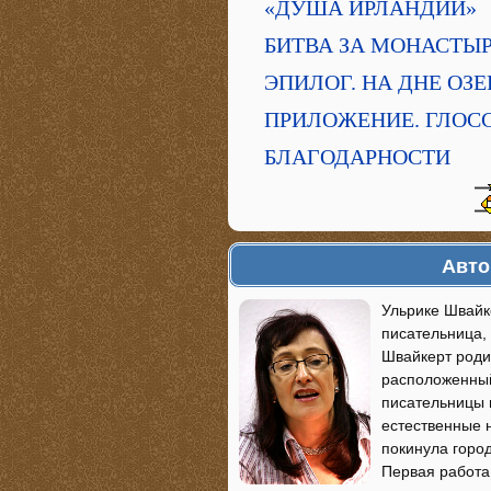
«ДУША ИРЛАНДИИ»
БИТВА ЗА МОНАСТЫР
ЭПИЛОГ. НА ДНЕ ОЗЕ
ПРИЛОЖЕНИЕ. ГЛОС
БЛАГОДАРНОСТИ
Авто
Ульрике Швайке
писательница,
Швайкерт роди
расположенный
писательницы 
естественные 
покинула город
Первая работа