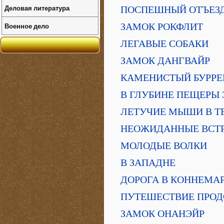
Деловая литература
ПОСПЕШНЫЙ ОТЪЕЗ
ЗАМОК РОКФЛИТ
Военное дело
ЛЕГАВЫЕ СОБАКИ
ЗАМОК ДАНГВАЙР
КАМЕНИСТЫЙ БУРРЕ
В ГЛУБИНЕ ПЕЩЕРЫ
ЛЕТУЧИЕ МЫШИ В Т
НЕОЖИДАННЫЕ ВСТР
МОЛОДЫЕ ВОЛКИ
В ЗАПАДНЕ
ДОРОГА В КОННЕМА
ПУТЕШЕСТВИЕ ПРО
ЗАМОК ОНАНЭЙР