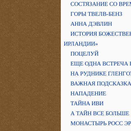
СОСТЯЗАНИЕ СО ВР
ГОРЫ ТВЕЛВ-БЕНЗ
АННА ДЭВЛИН
ИСТОРИЯ БОЖЕСТВЕН
ИРЛАНДИИ»
ПОЦЕЛУЙ
ЕЩЕ ОДНА ВСТРЕЧА
НА РУДНИКЕ ГЛЕНГО
ВАЖНАЯ ПОДСКАЗК
НАПАДЕНИЕ
ТАЙНА ИВИ
А ТАЙН ВСЕ БОЛЬШЕ
МОНАСТЫРЬ РОСС Э