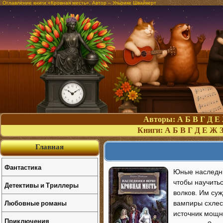
Оглавление книги «Кровная месть». Автор – Ульрике Швайкерт
Авторы:
А
Б
В
Г
Д
Е
Книги:
А
Б
В
Г
Д
Е
Ж
Главная
Фантастика
Юные наследни
чтобы научить
Детективы и Триллеры
волков. Им су
Любовные романы
вампиры схлес
источник мощне
Приключения