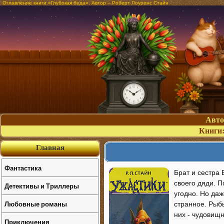
Оглавление книги «Глубокая беда». Автор – Роберт Лоуренс Стайн
Авт
Книги
Главная
Фантастика
Брат и сестра
своего дяди. П
Детективы и Триллеры
угодно. Но даж
Любовные романы
странное. Рыбы
них - чудовищн
Приключения