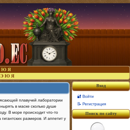
Ю
Я
Э
Ю
Я
Вход
🔐 Войти
трясающей плавучей лаборатории
📝 Регистрация
 нырять в маске сколько душе
оду. В море происходит что-то
Поиск по сайту
 гигантских размеров. И аппетит у