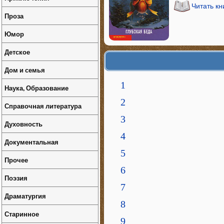
Читать кн
Проза
Юмор
Детское
Дом и семья
1
Наука, Образование
2
Справочная литература
3
Духовность
4
Документальная
5
Прочее
6
Поэзия
7
Драматургия
8
Старинное
9