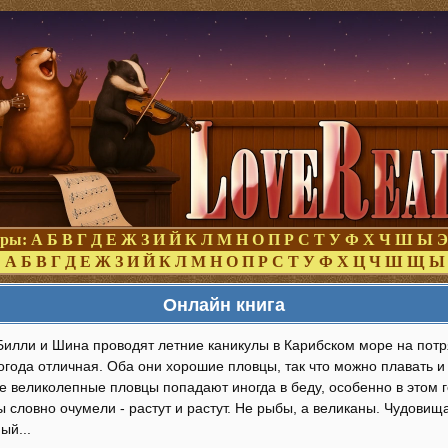
оры:
А
Б
В
Г
Д
Е
Ж
З
И
Й
К
Л
М
Н
О
П
Р
С
Т
У
Ф
Х
Ч
Ш
Ы
Э
:
А
Б
В
Г
Д
Е
Ж
З
И
Й
К
Л
М
Н
О
П
Р
С
Т
У
Ф
Х
Ц
Ч
Ш
Щ
Ы
Онлайн книга
 Билли и Шина проводят летние каникулы в Карибском море на по
огода отличная. Оба они хорошие пловцы, так что можно плавать и
е великолепные пловцы попадают иногда в беду, особенно в этом г
 словно очумели - растут и растут. Не рыбы, а великаны. Чудовища
ый...