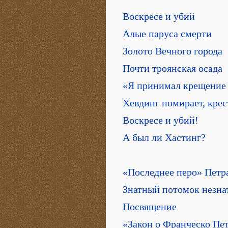
Воскресе и убий
Алые паруса смерти
Золото Вечного города
Почти троянская осада
«Я принимал крещение 
Хевдинг помирает, крес
Воскресе и убий!
А был ли Хастинг?
«Последнее перо» Петр
Знатный потомок незна
Посвящение
«Закон о Франческо Пе