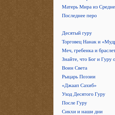
Матерь Мира из Средне
Последнее перо
Десятый гуру
Торговец Нанак и «Муд
Меч, гребенка и брасле
Знайте, что Бог и Гуру 
Воин Света
Рыцарь Поэзии
«Джаап Сахиб»
Уход Десятого Гуру
После Гуру
Сикхи и наши дни