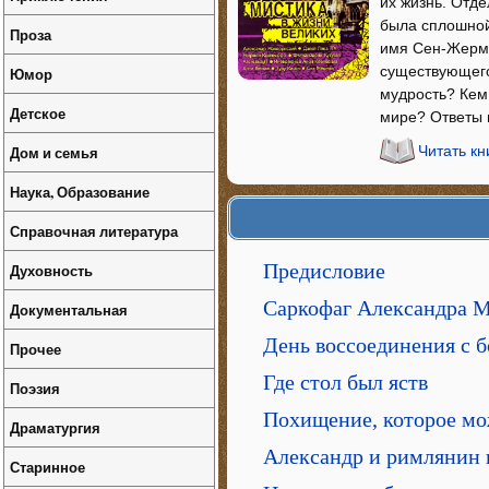
их жизнь. Отде
была сплошной
Проза
имя Сен-Жерме
существующего
Юмор
мудрость? Кем
Детское
мире? Ответы н
Дом и семья
Читать кн
Наука, Образование
Справочная литература
Предисловие
Духовность
Саркофаг Александра М
Документальная
День воссоединения с 
Прочее
Где стол был яств
Поэзия
Похищение, которое мо
Драматургия
Александр и римлянин
Старинное