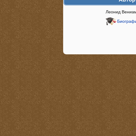
Леонид Вениа
Биографи