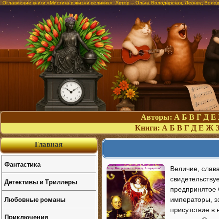
Оглавление книги «Мистика в жизни великих». Автор – Ольга Володарская, Леонид Воло
Авторы:
А
Б
В
Г
Д
Е
Книги:
А
Б
В
Г
Д
Е
Ж
Главная
Фантастика
Величие, слава
свидетельству
Детективы и Триллеры
предпринятое 
Любовные романы
императоры, эз
присутствие в 
Приключения