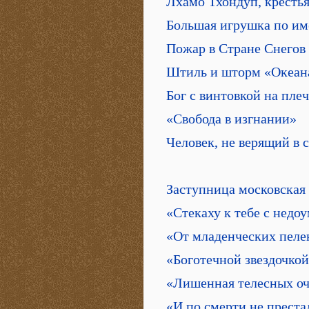
Лхамо Тхондуп, кресть
Большая игрушка по им
Пожар в Стране Снегов
Штиль и шторм «Океан
Бог с винтовкой на плеч
«Свобода в изгнании»
Человек, не верящий в 
Заступница московская
«Стекаху к тебе с недо
«От младенческих пеле
«Боготечной звездочкой
«Лишенная телесных оч
«И по смерти не преста