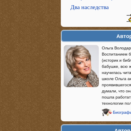
Два наследства
Автор
Ольга Володар
Воспитанием б
(историк и би
бабушке, всю ж
научилась чита
школе Ольга ак
проявившегося
думали, что он
пошла работат
технологии по
Биографи
Автор