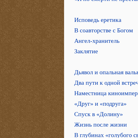
Исповедь еретика
В соавторстве с Богом
Ангел-хранитель
Заклятие
Дьявол и опальная валь
Два пути к одной встре
Наместница киноимпе
«Друг» и «подруга»
Спуск в «Долину»
Жизнь после жизни
В глубинах «голубого с