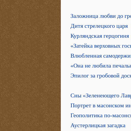
Заложница любви до гр
Дитя стрелецкого царя
Курляндская герцогиня
«Затейка верховных гос
Влюбленная самодержи
«Она не любила печаль
Эпилог за гробовой дос
Сны «Зеленеющего Лав
Портрет в масонском и
Геополитика по-масонс
Аустерлицкая загадка