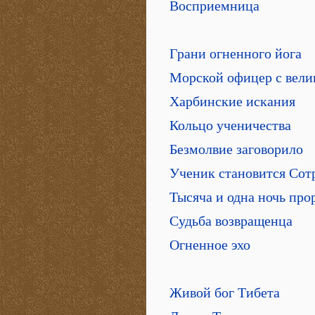
Восприемница
Грани огненного йога
Морской офицер с вели
Харбинские искания
Кольцо ученичества
Безмолвие заговорило
Ученик становится Сот
Тысяча и одна ночь про
Судьба возвращенца
Огненное эхо
Живой бог Тибета