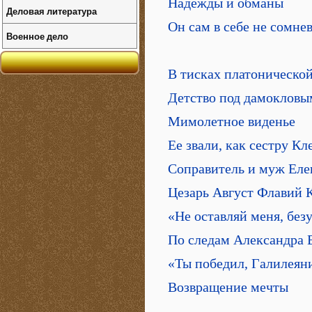
Надежды и обманы
Деловая литература
Он сам в себе не сомнев
Военное дело
В тисках платонической
Детство под дамокловы
Мимолетное виденье
Ее звали, как сестру К
Соправитель и муж Ел
Цезарь Август Флавий
«Не оставляй меня, без
По следам Александра 
«Ты победил, Галилеян
Возвращение мечты