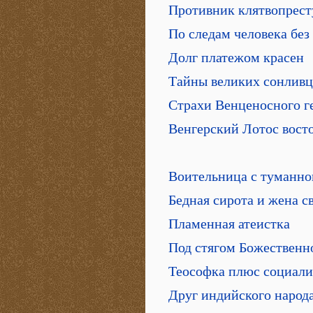
Противник клятвопрес
По следам человека без
Долг платежом красен
Тайны великих сонливц
Страхи Венценосного г
Венгерский Лотос вост
Воительница с туманно
Бедная сирота и жена 
Пламенная атеистка
Под стягом Божественн
Теософка плюс социали
Друг индийского народ