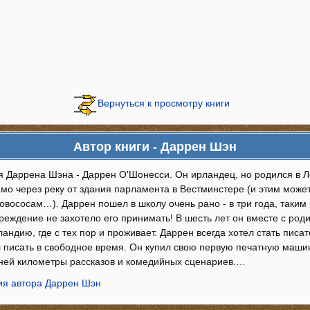
Вернуться к просмотру книги
Автор книги - Даррен Шэн
 Даррена Шэна - Даррен О'Шонесси. Он ирландец, но родился в Ло
мо через реку от здания парламента в Вестминстере (и этим может
вососам…). Даррен пошел в школу очень рано - в три года, таким
реждение не захотело его принимать! В шесть лет он вместе с ро
андию, где с тех пор и проживает. Даррен всегда хотел стать писа
 писать в свободное время. Он купил свою первую печатную машинк
 ней километры рассказов и комедийных сценариев.…
я автора Даррен Шэн