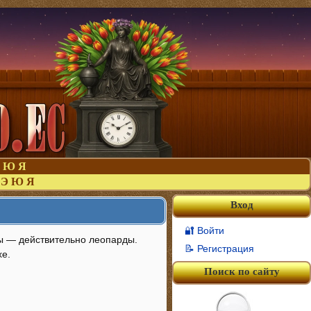
Ю
Я
Э
Ю
Я
Вход
🔐 Войти
ры — действительно леопарды.
📝 Регистрация
хе.
Поиск по сайту