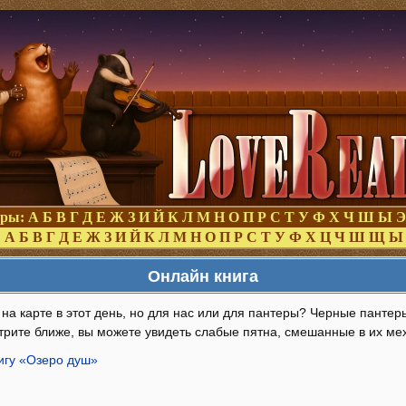
оры:
А
Б
В
Г
Д
Е
Ж
З
И
Й
К
Л
М
Н
О
П
Р
С
Т
У
Ф
Х
Ч
Ш
Ы
Э
:
А
Б
В
Г
Д
Е
Ж
З
И
Й
К
Л
М
Н
О
П
Р
С
Т
У
Ф
Х
Ц
Ч
Ш
Щ
Ы
Онлайн книга
 на карте в этот день, но для нас или для пантеры? Черные панте
трите ближе, вы можете увидеть слабые пятна, смешанные в их ме
игу «Озеро душ»