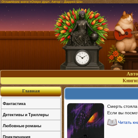
Оглавление книги «Озеро душ». Автор – Даррен Шэн
Авт
Книги
Главная
Фантастика
Смерть стояла
Если вы посмо
Детективы и Триллеры
Читать кн
Любовные романы
Приключения