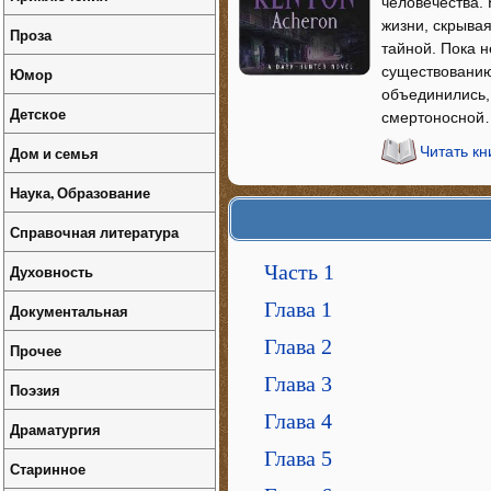
человечества.
жизни, скрывая
Проза
тайной. Пока 
существованию
Юмор
объединились, 
Детское
смертоносной…
Дом и семья
Читать к
Наука, Образование
Справочная литература
Часть 1
Духовность
Глава 1
Документальная
Глава 2
Прочее
Глава 3
Поэзия
Глава 4
Драматургия
Глава 5
Старинное