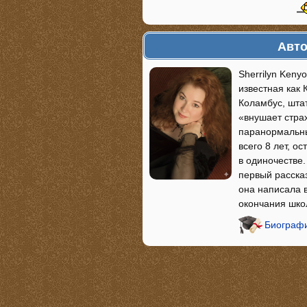
Авто
Sherrilyn Keny
известная как 
Коламбус, штат
«внушает стра
паранормальны
всего 8 лет, о
в одиночестве.
первый рассказ
она написала 
окончания шк
Биографи