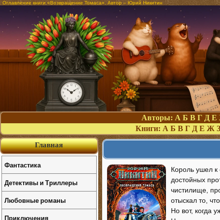
Оглавление книги «Возвращение Томаса». Автор – Юрий Никитин
Авторы:
А
Б
В
Г
Д
Е
Книги:
А
Б
В
Г
Д
Е
Ж
Главная
Фантастика
Король ушел к 
достойных про
Детективы и Триллеры
чистилище, пр
Любовные романы
отыскал то, чт
Но вот, когда 
Приключения