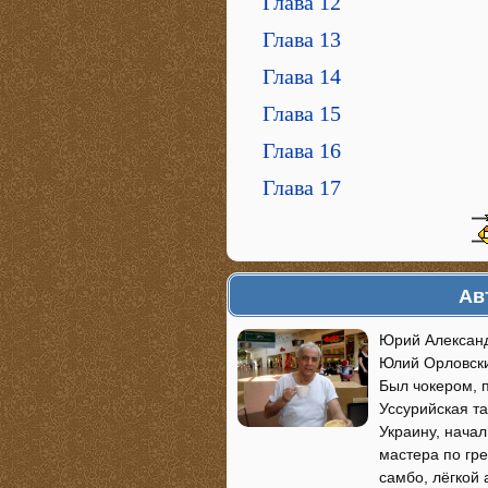
Глава 12
Глава 13
Глава 14
Глава 15
Глава 16
Глава 17
Ав
Юрий Александ
Юлий Орловски
Был чокером, п
Уссурийская та
Украину, нача
мастера по гре
самбо, лёгкой 