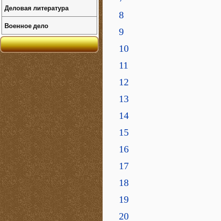
Деловая литература
8
Военное дело
9
10
11
12
13
14
15
16
17
18
19
20