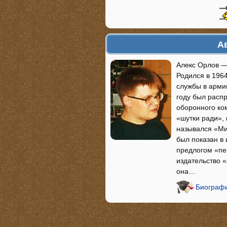
А
Алекс Орлов —
Родился в 1964
службы в армии
году был расп
оборонного ком
«шутки ради», 
назывался «Ми
был показан в 
предлогом «пе
издательство «
она…
Биографи