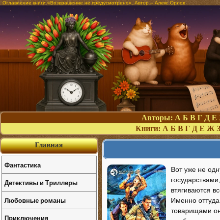
Оглавление книги «Возвращение не предусмотрено». Автор – Алекс Орлов
Авторы:
А
Б
В
Г
Д
Е
Книги:
А
Б
В
Г
Д
Е
Ж
Главная
Фантастика
Вот уже не од
государствами,
Детективы и Триллеры
втягиваются в
Любовные романы
Именно оттуда
товарищами он
Приключения