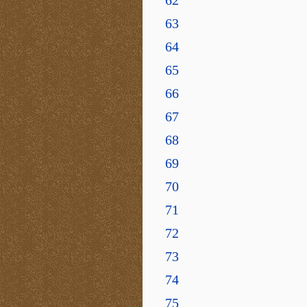
63
64
65
66
67
68
69
70
71
72
73
74
75