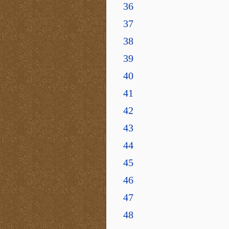
36
37
38
39
40
41
42
43
44
45
46
47
48