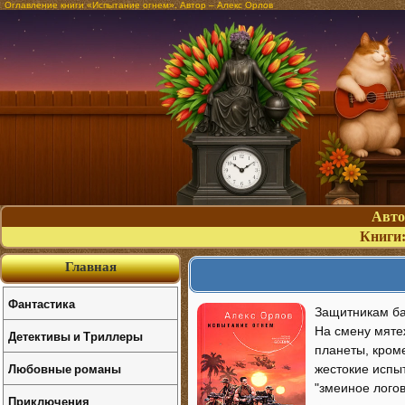
Оглавление книги «Испытание огнем». Автор – Алекс Орлов
Авт
Книги
Главная
Фантастика
Защитникам ба
На смену мяте
Детективы и Триллеры
планеты, кром
Любовные романы
жестокие испыт
"змеиное логов
Приключения