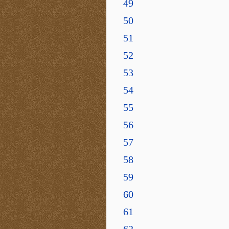
49
50
51
52
53
54
55
56
57
58
59
60
61
62