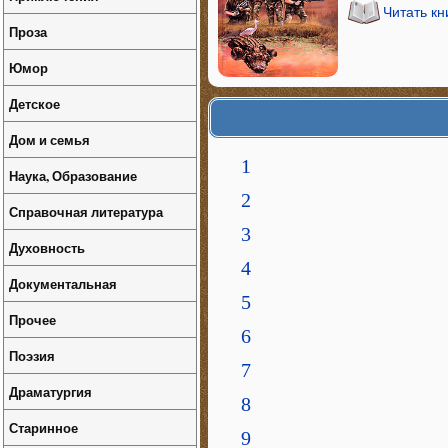
Читать к
Проза
Юмор
Детское
Дом и семья
1
Наука, Образование
2
Справочная литература
3
Духовность
4
Документальная
5
Прочее
6
Поэзия
7
Драматургия
8
Старинное
9