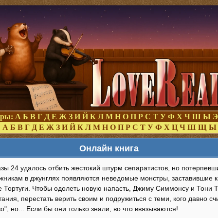
оры:
А
Б
В
Г
Д
Е
Ж
З
И
Й
К
Л
М
Н
О
П
Р
С
Т
У
Ф
Х
Ч
Ш
Ы
Э
:
А
Б
В
Г
Д
Е
Ж
З
И
Й
К
Л
М
Н
О
П
Р
С
Т
У
Ф
Х
Ц
Ч
Ш
Щ
Ы
Онлайн книга
зы 24 удалось отбить жестокий штурм сепаратистов, но потерпевши
жникам в джунглях появляются неведомые монстры, заставившие к
е Тортуги. Чтобы одолеть новую напасть, Джиму Симмонсу и Тони 
ания, перестать верить своим и подружиться с теми, кого давно с
о", но... Если бы они только знали, во что ввязываются!