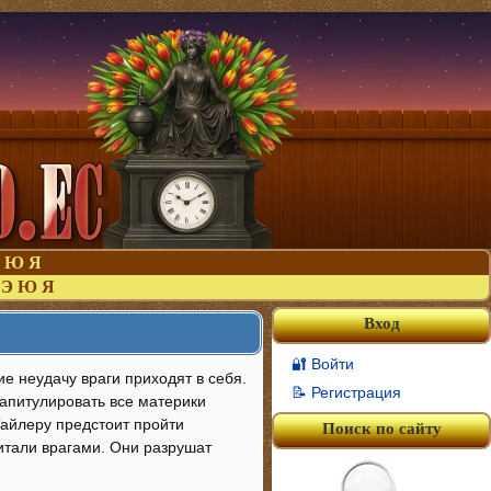
Ю
Я
Э
Ю
Я
Вход
🔐 Войти
е неудачу враги приходят в себя.
📝 Регистрация
апитулировать все материки
Тайлеру предстоит пройти
Поиск по сайту
читали врагами. Они разрушат