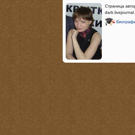
Страница автора
dark.livejourna
Биографи