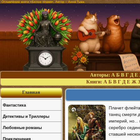
Оглавление книги «Белое пламя». Автор – Анна Тьма
Авторы:
А
Б
В
Г
Д
Е
Книги:
А
Б
В
Г
Д
Е
Ж
Главная
Фантастика
Плачет флейта 
танец смерти 
Детективы и Триллеры
империй, но...
Любовные романы
серебро седины
ставшей неско
Приключения