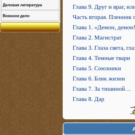
Деловая литература
Глава 9. Друг и враг, ил
Военное дело
Часть вторая. Пленник 
Глава 1. «Демон, демон
Глава 2. Магистрат
Глава 3. Глаза света, гл
Глава 4. Темные твари
Глава 5. Союзники
Глава 6. Блик жизни
Глава 7. За тишиной…
Глава 8. Дар