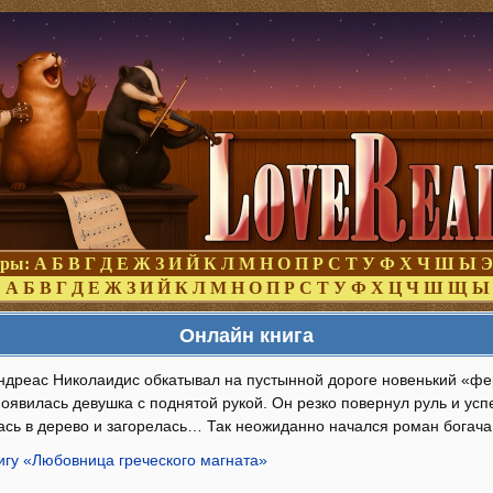
оры:
А
Б
В
Г
Д
Е
Ж
З
И
Й
К
Л
М
Н
О
П
Р
С
Т
У
Ф
Х
Ч
Ш
Ы
Э
:
А
Б
В
Г
Д
Е
Ж
З
И
Й
К
Л
М
Н
О
П
Р
С
Т
У
Ф
Х
Ц
Ч
Ш
Щ
Ы
Онлайн книга
дреас Николаидис обкатывал на пустынной дороге новенький «фер
явилась девушка с поднятой рукой. Он резко повернул руль и усп
лась в дерево и загорелась… Так неожиданно начался роман богача
игу «Любовница греческого магната»