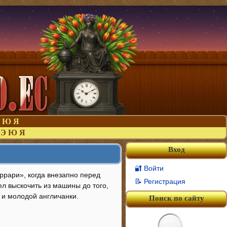
Ю
Я
Э
Ю
Я
Вход
🔐 Войти
рари», когда внезапно перед
📝 Регистрация
ел выскочить из машины до того,
 и молодой англичанки.
Поиск по сайту