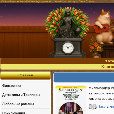
Оглавление книги «Любовница греческого магната». Автор – Линн Грэхем
Авт
Книги
Главная
Фантастика
Миллиардер Ан
автомобилем по
Детективы и Триллеры
как она вреза
Любовные романы
Читать кн
Приключения