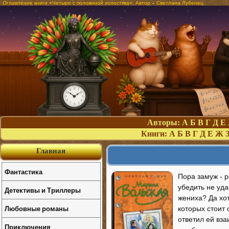
Оглавление книги «Четыре с половиной холостяка». Автор – Светлана Лубенец
Авторы:
А
Б
В
Г
Д
Е
Книги:
А
Б
В
Г
Д
Е
Ж
Главная
Фантастика
Пора замуж - р
убедить не уда
Детективы и Триллеры
жениха? Да хот
Любовные романы
которых стоит 
ответил ей вза
Приключения