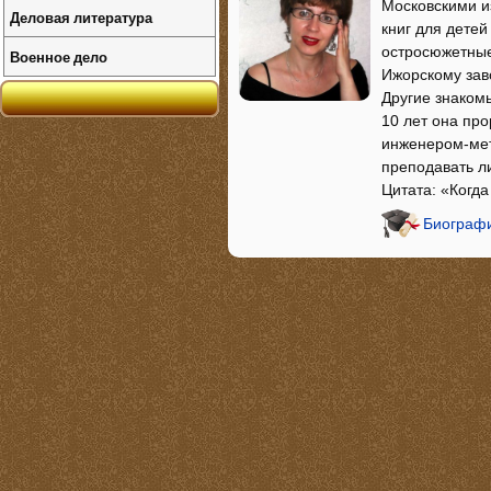
Московскими и
Деловая литература
книг для детей
остросюжетные
Военное дело
Ижорскому зав
Другие знакомы
10 лет она про
инженером-мет
преподавать ли
Цитата: «Когда
Биографи