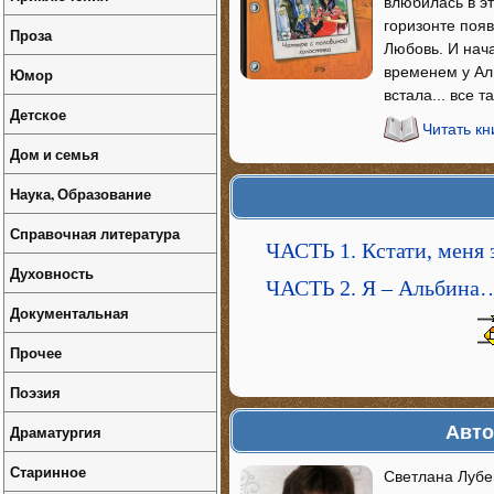
влюбилась в эт
горизонте поя
Проза
Любовь. И нача
временем у Аль
Юмор
встала... все т
Детское
Читать кн
Дом и семья
Наука, Образование
Справочная литература
ЧАСТЬ 1. Кстати, меня
Духовность
ЧАСТЬ 2. Я – Альбина
Документальная
Прочее
Поэзия
Авто
Драматургия
Старинное
Светлана Лубе