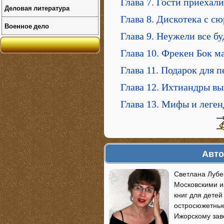
Глава 7. Гости приехали
Деловая литература
Глава 8. Дискотека с с
Военное дело
Глава 9. Неужели все б
Глава 10. Фрекен Бок м
Глава 11. Подарок для 
Глава 12. Ихтиандры вы
Глава 13. Мифы и леге
Авто
Светлана Лубе
Московскими и
книг для детей
остросюжетные
Ижорскому зав