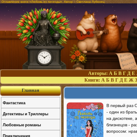
Оглавление книги «Любовь из легенды». Автор – Светлана Лубенец
Авторы:
А
Б
В
Г
Д
Е
Книги:
А
Б
В
Г
Д
Е
Ж
Главная
Фантастика
В первый раз 
- один из брат
Детективы и Триллеры
на дискотеке,
Любовные романы
близнецов - р
вопросом: нрав
Приключения