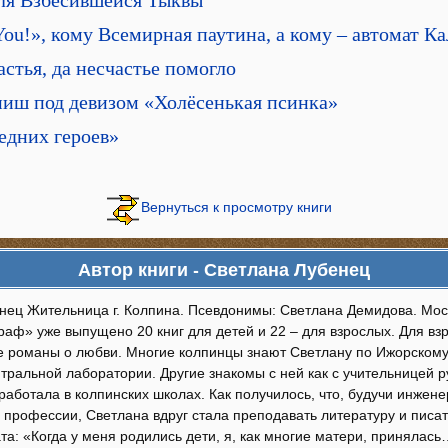
 You!», кому Всемирная паутина, а кому – автомат К
астья, да несчастье помогло
ниш под девизом «Холёсенькая псинка»
едних героев»
Вернуться к просмотру книги
Автор книги - Светлана Лубенец
нец Жительница г. Колпина. Псевдонимы: Светлана Демидова. Мо
раф» уже выпущено 20 книг для детей и 22 – для взрослых. Для в
 романы о любви. Многие колпинцы знают Светлану по Ижорскому 
тральной лаборатории. Другие знакомы с ней как с учительницей р
оработала в колпинских школах. Как получилось, что, будучи инже
профессии, Светлана вдруг стала преподавать литературу и писать
та: «Когда у меня родились дети, я, как многие матери, принялась