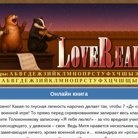
оры:
А
Б
В
Г
Д
Е
Ж
З
И
Й
К
Л
М
Н
О
П
Р
С
Т
У
Ф
Х
Ч
Ш
Ы
Э
:
А
Б
В
Г
Д
Е
Ж
З
И
Й
К
Л
М
Н
О
П
Р
С
Т
У
Ф
Х
Ц
Ч
Ш
Щ
Ы
Онлайн книга
оено! Какая-то гнусная личность нарочно делает так, чтобы 7 «Д» о
военной игре! То прямо перед соревнованиями запирает весь кла
ите Толоконникову записочку «Я тебя люлю!» - за что вредная уч
оисходящего, у девчонок – своя. Ведь Митя нравится нескольким о
 замечающая ничего, кроме военной игры и… командира их «роты» 