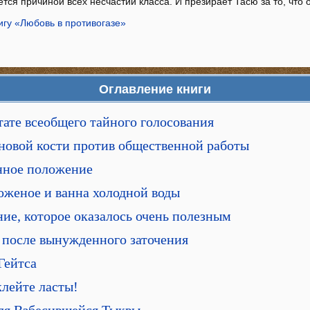
яется причиной всех несчастий класса. И презирает Тасю за то, что
игу «Любовь в противогазе»
Оглавление книги
ьтате всеобщего тайного голосования
лоновой кости против общественной работы
енное положение
оженое и ванна холодной воды
ние, которое оказалось очень полезным
 после вынужденного заточения
Гейтса
клейте ласты!
 для Взбесившейся Тыквы