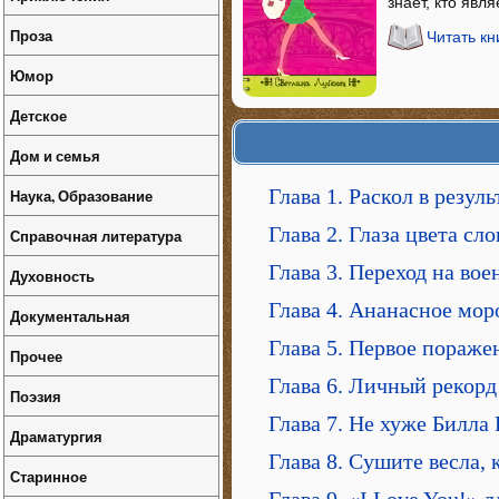
знает, кто явл
Проза
Читать кн
Юмор
Детское
Дом и семья
Глава 1. Раскол в резул
Наука, Образование
Глава 2. Глаза цвета с
Справочная литература
Глава 3. Переход на во
Духовность
Глава 4. Ананасное мор
Документальная
Глава 5. Первое пораже
Прочее
Глава 6. Личный рекорд
Поэзия
Глава 7. Не хуже Билла 
Драматургия
Глава 8. Сушите весла, 
Старинное
Глава 9. «I Love You!»