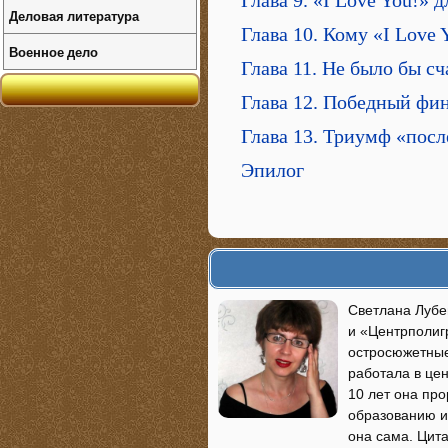
Деловая литература
Глава 10. Кому «I Love
Военное дело
Глава 11. Не было бы сч
Глава 12. Победный фи
Глава 13. Триумф «посл
Эпилог
Светлана Лубе
и «Центрполиг
остросюжетные
работала в цен
10 лет она пр
образованию и 
она сама. Цита