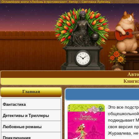
Оглавление книги «Любовь в противогазе». Автор – Светлана Лубенец
Авт
Книги
Главная
Фантастика
Это все подстр
общешкольной 
Детективы и Триллеры
подкидывает М
Любовные романы
своя версия пр
Журавлева, не
Приключения