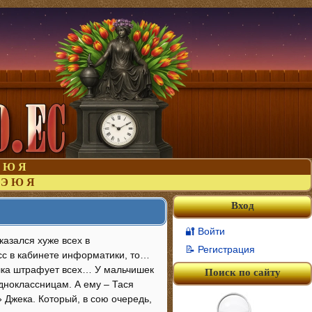
Ю
Я
Э
Ю
Я
Вход
🔐 Войти
казался хуже всех в
📝 Регистрация
сс в кабинете информатики, то…
илка штрафует всех… У мальчишек
Поиск по сайту
дноклассницам. А ему – Тася
Джека. Который, в сою очередь,