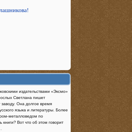
алашникова!
сковскими издательствами «Эксмо»
зрослых Светлана пишет
заводу. Она долгое время
усского языка и литературы. Более
нером-металловедом по
 книги? Вот что об этом говорит
…