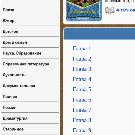
невозможно, а 
Проза
Читать кн
Юмор
Детское
Дом и семья
Глава 1
Наука, Образование
Глава 2
Справочная литература
Глава 3
Духовность
Глава 4
Документальная
Глава 5
Прочее
Глава 6
Поэзия
Глава 7
Драматургия
Глава 8
Старинное
Глава 9