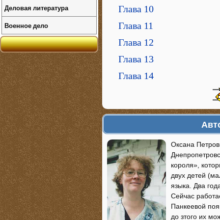
Деловая литература
Глава 10
Глава 11
Военное дело
Глава 12
Глава 13
Глава 14
Авт
Оксана Петров
Днепропетровс
короля», кото
двух детей (ма
языка. Два год
Сейчас работа
Панкеевой появ
до зтого их мо