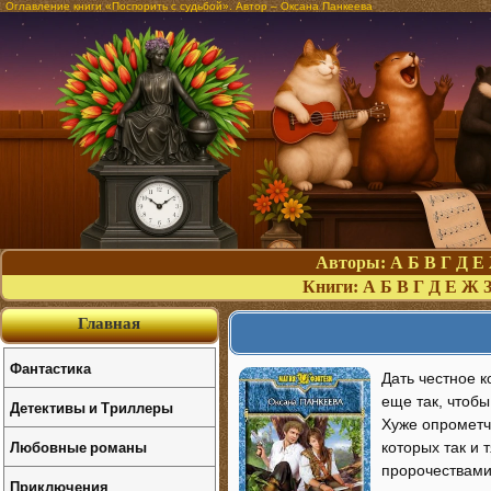
Оглавление книги «Поспорить с судьбой». Автор – Оксана Панкеева
Авторы:
А
Б
В
Г
Д
Е
Книги:
А
Б
В
Г
Д
Е
Ж
Главная
Фантастика
Дать честное к
еще так, чтоб
Детективы и Триллеры
Хуже опрометч
Любовные романы
которых так и
пророчествами 
Приключения